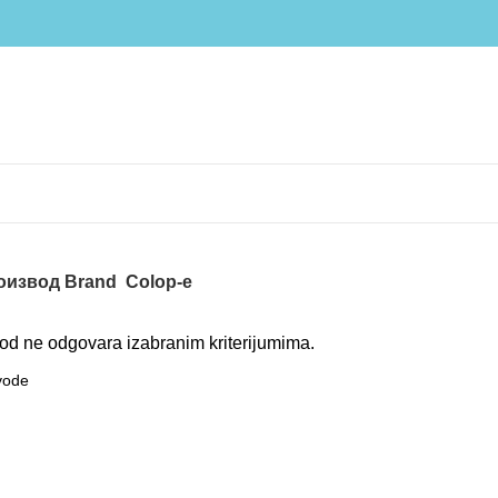
оизвод Brand
Colop-e
od ne odgovara izabranim kriterijumima.