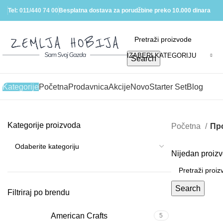
Tel:
011/440 74 00
Besplatna dostava za porudžbine preko 10.000 dinara
IZABERI KATEGORIJU
Search
Kategorije
Početna
Prodavnica
Akcije
Novo
Starter Set
Blog
Kategorije proizvoda
Početna
Пр
Nijedan proizv
Search
Filtriraj po brendu
American Crafts
5