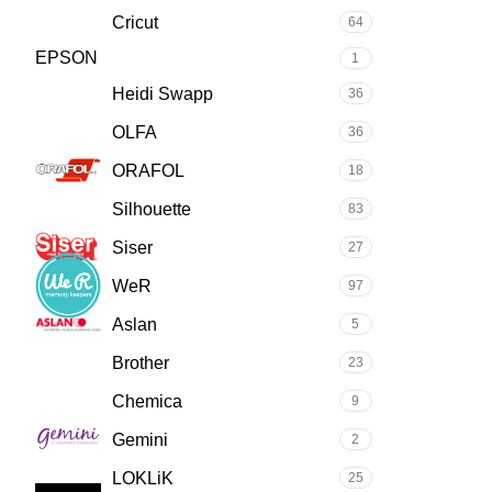
Cricut
64
EPSON
1
Heidi Swapp
36
OLFA
36
ORAFOL
18
Silhouette
83
Siser
27
WeR
97
Aslan
5
Brother
23
Chemica
9
Gemini
2
LOKLiK
25