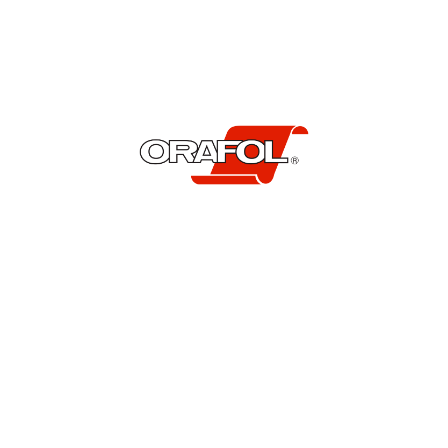
JA
POMOĆ PRI KUPOVINI
Kako kupiti
Isporuka