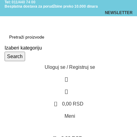
Tel:
011/440 74 00
Besplatna dostava za porudžbine preko 10.000 dinara
NEWSLETTER
Izaberi kategoriju
Search
Uloguj se / Registruj se
0
0,00
RSD
Meni
0