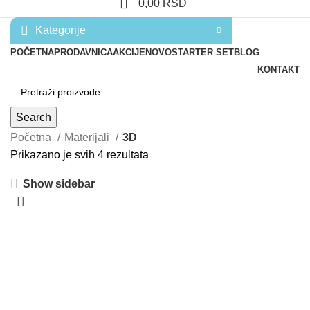
0,00
RSD
Kategorije
POČETNA
PRODAVNICA
AKCIJE
NOVO
STARTER SET
BLOG
KONTAKT
Search
Početna
Materijali
3D
Prikazano je svih 4 rezultata
Show sidebar