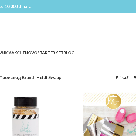
o 10.000 dinara
VNICA
AKCIJE
NOVO
STARTER SET
BLOG
Производ Brand
Heidi Swapp
Prikaži