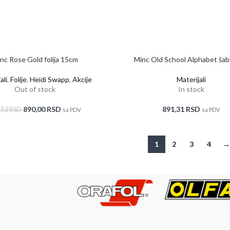
nc Rose Gold folija 15cm
Minc Old School Alphabet šabl
pečate
ali
,
Folije
,
Heidi Swapp
,
Akcije
Materijali
Out of stock
In stock
890,00
RSD
891,31
RSD
,52
RSD
sa PDV
sa PDV
1
2
3
4
→