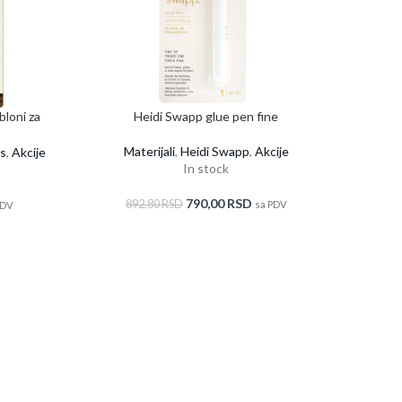
bloni za
Heidi Swapp glue pen fine
Materijali
,
Heidi Swapp
,
Akcije
s
,
Akcije
In stock
790,00
RSD
892,80
RSD
sa PDV
PDV