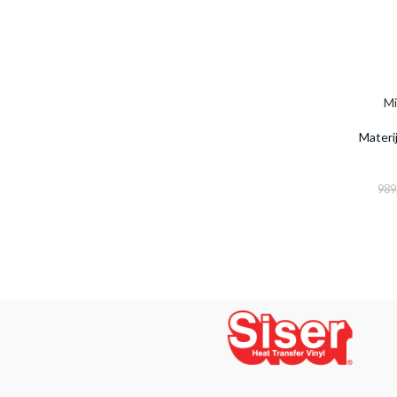
Mi
Materij
989