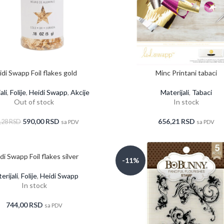
idi Swapp Foil flakes gold
Minc Printani tabaci
ali
,
Folije
,
Heidi Swapp
,
Akcije
Materijali
,
Tabaci
Out of stock
In stock
590,00
RSD
656,21
RSD
,28
RSD
sa PDV
sa PDV
di Swapp Foil flakes silver
-11%
erijali
,
Folije
,
Heidi Swapp
In stock
744,00
RSD
sa PDV