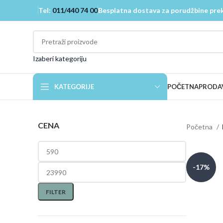
Tel:
011/440 74 00
Besplatna dostava za porudžbine prek
Izaberi kategoriju
KATEGORIJE
POČETNA
PRODA
CENA
Početna
-17%
FILTER