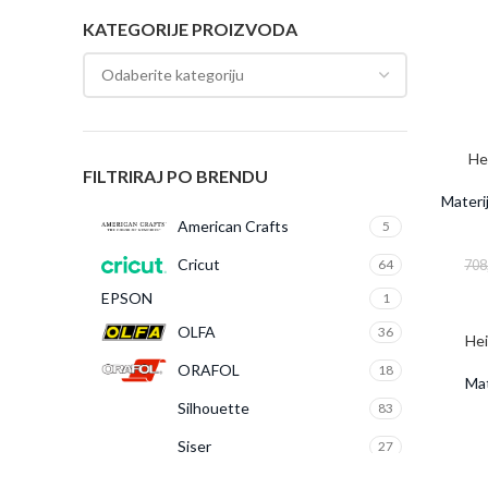
KATEGORIJE PROIZVODA
He
FILTRIRAJ PO BRENDU
Materij
American Crafts
5
Cricut
64
708
EPSON
1
OLFA
36
Hei
ORAFOL
18
Mat
Silhouette
83
Siser
27
WeR
97