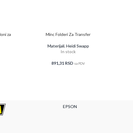
oni za
Minc Folderi Za Transfer
Materijali
,
Heidi Swapp
In stock
891,31
RSD
sa PDV
EPSON