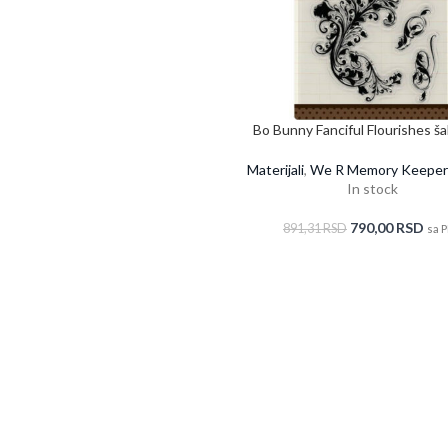
Bo Bunny Fanciful Flourishes ša
pečate
Materijali
,
We R Memory Keeper
In stock
790,00
RSD
891,31
RSD
sa 