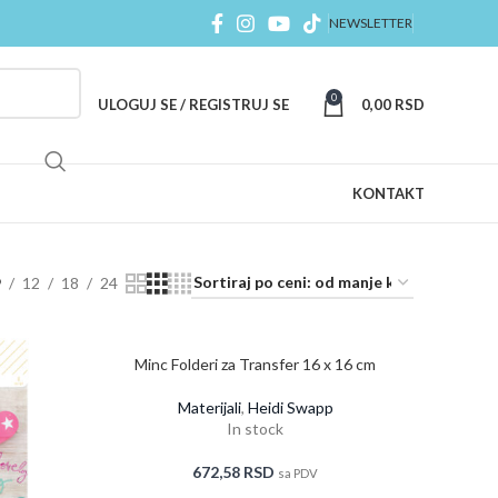
NEWSLETTER
0
ULOGUJ SE / REGISTRUJ SE
0,00
RSD
KONTAKT
9
12
18
24
Minc Folderi za Transfer 16 x 16 cm
Materijali
,
Heidi Swapp
In stock
672,58
RSD
sa PDV