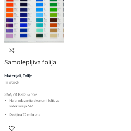
Samolepljiva folija
Orafol kolor 63cm x
Materijali
,
Folije
1m
In stock
356,78
RSD
sa PDV
Najprodavanija ekonomi folija za
kater serija 641
Debljina 75 mikrona
Postoji u sjaj i mat varijanti.
Garancija je do 3 godine.