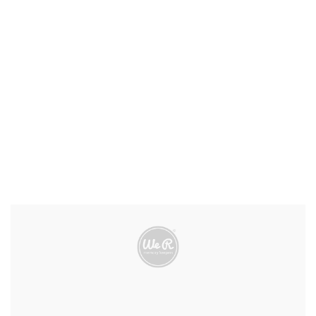
max.
nalepljena na
aluminijum,
Otpornost na
-40°C do
temperaturu
+80°C, bez
promena
nalepljena na
aluminijum,
Otpornost na
nakon
vodu
48h/23°C,
bez promena
Adheziona sila*
(FINAT TM 1,
16 N/25 mm
nakon 24h,
nerđajući čelik)
Otpornost na
istezanje (DIN
min. 19 MPa
EN ISO 527)
min. 19 MPa
uzdužno
poprečno