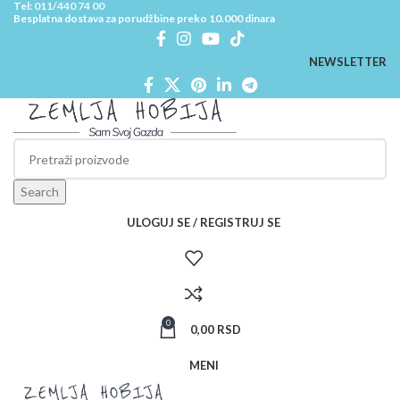
Tel:
011/440 74 00
Besplatna dostava za porudžbine preko 10.000 dinara
NEWSLETTER
Search
ULOGUJ SE / REGISTRUJ SE
0
0,00
RSD
MENI