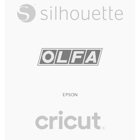
Prekidno
izduženje
(DIN
min. 130 %
EN ISO 527)
min. 150 %
uzdužno
poprečno
Maksimalno
vreme
2 godine
skladištenja**
Temperatura na
kojoj se
min. +10°C
primenjuje
Rok trajanja
EPSON
nakon primene
od strane
crna / bela: 4
stručnog lica
godine
izložena
transparentna
vertikalnim
/ u boji: 3
spoljnim
godine
uslovima
metalik: 3
(normalna klima
godine
Centralne