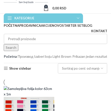
0
0,00
RSD
KATEGORIJE
POČETNA
PRODAVNICA
AKCIJE
NOVO
STARTER SET
BLOG
KONTAKT
Search
Početna
Производ Izaberi boju
Light Brown
Prikazan jedan rezultat
Show sidebar