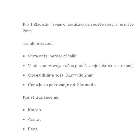
Kraft Blade 2mm vam omogućava da sečete specijalne materij
2mm.
Detalji proizvoda:
Vrsta noža: nerđajući čelik
Model podešavnja: ručno podešavanje (okreće se rukom)
Opseg dužine noža: 0.1mm do 2mm
Cena je za pakovanje od 2 komada
Koristiti za sečenje:
Karton
Acetat
Pena