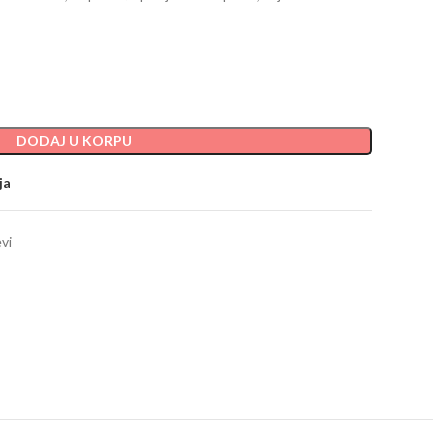
DODAJ U KORPU
ja
vi