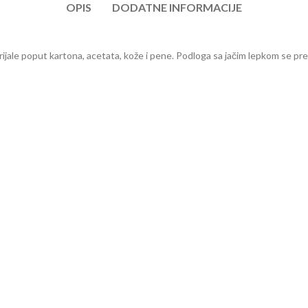
OPIS
DODATNE INFORMACIJE
ale poput kartona, acetata, kože i pene. Podloga sa jačim lepkom se pre