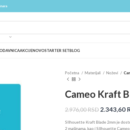
inara
ODAVNICA
AKCIJE
NOVO
STARTER SET
BLOG
Početna
Materijali
Noževi
Cam
Cameo Kraft 
2.343,60
2.976,00
RSD
SIlhouette Kraft Blade 2mm je dostu
2 mašinama, kao i SIlhouette Cameo 