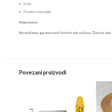
Koža
Posebni materijali
Napomena:
Ne možemo garantovati životni vek noževa. Životni vek n
Povezani proizvodi