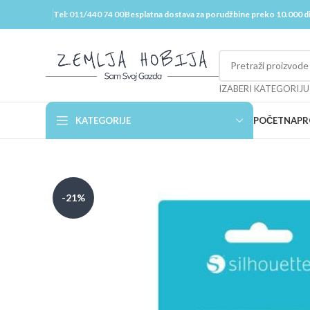
Tel:
011/440 74 00
Besplatna dostava za porudžbine preko 10.000 d
IZABERI KATEGORIJU
KATEGORIJE
POČETNA
PR
-21%