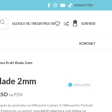
NEWSLETTER
0
ULOGUJ SE / REGISTRUJ SE
0,00
RSD
KONTAKT
eo Kraft Blade 2mm
Blade 2mm
RSD
sa PDV
pan za upotrebu sa SIlhoutte Cameo 3 i Silhouette Portrait
4 katerom, uz pomoć specijalnih adaptera, koji dolaze sa