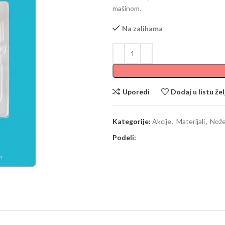
mašinom.
Na zalihama
Uporedi
Dodaj u listu žel
Kategorije:
Akcije
,
Materijali
,
Nože
Podeli: