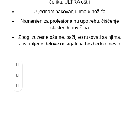
čelika, ULTRA oštri
U jednom pakovanju ima 6 nožića
Namenjen za profesionalnu upotrebu, čišćenje
staklenih površina
Zbog izuzetne oštrine, pažljivo rukovati sa njima,
a istupljene delove odlagati na bezbedno mesto