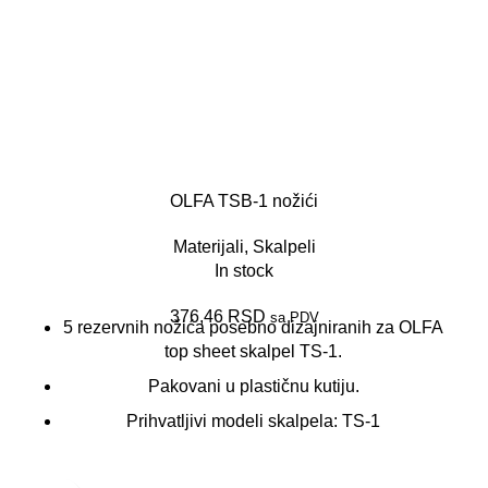
OLFA TSB-1 nožići
Materijali
,
Skalpeli
In stock
376,46
RSD
sa PDV
5 rezervnih nožića posebno dizajniranih za OLFA
top sheet skalpel TS-1.
Pakovani u plastičnu kutiju.
Prihvatljivi modeli skalpela: TS-1