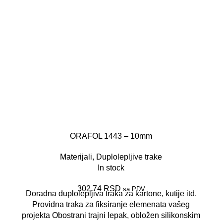
ORAFOL 1443 – 10mm
Materijali
,
Duplolepljive trake
In stock
302,74
RSD
sa PDV
Doradna duplolepljiva traka za kartone, kutije itd.
Providna traka za fiksiranje elemenata vašeg
projekta Obostrani trajni lepak, obložen silikonskim