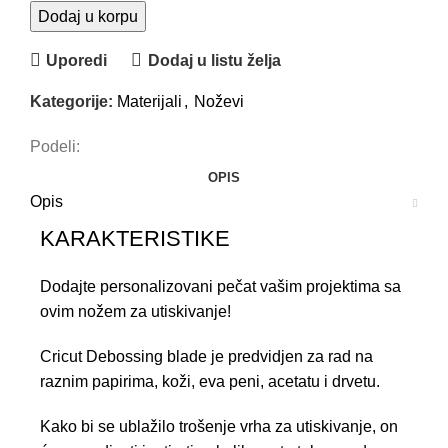
Dodaj u korpu
Uporedi
Dodaj u listu želja
Kategorije:
Materijali
,
Noževi
Podeli:
OPIS
Opis
KARAKTERISTIKE
Dodajte personalizovani pečat vašim projektima sa
ovim nožem za utiskivanje!
Cricut Debossing blade je predvidjen za rad na
raznim papirima, koži, eva peni, acetatu i drvetu.
Kako bi se ublažilo trošenje vrha za utiskivanje, on