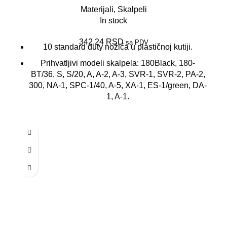
Materijali
,
Skalpeli
In stock
342,24
RSD
sa PDV
10 standard duty nožića u plastičnoj kutiji.
Prihvatljivi modeli skalpela: 180Black, 180-
BT/36, S, S/20, A, A-2, A-3, SVR-1, SVR-2, PA-2,
300, NA-1, SPC-1/40, A-5, XA-1, ES-1/green, DA-
1, A-1.