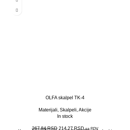
OLFA skalpel TK-4
Materijali
,
Skalpeli
,
Akcije
In stock
267,84
RSD
214,27
RSD
sa PDV