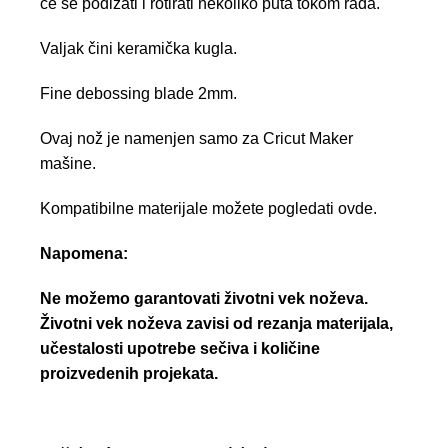
će se podizati i rotirati nekoliko puta tokom rada.
Valjak čini keramička kugla.
Fine debossing blade 2mm.
Ovaj nož je namenjen samo za Cricut Maker
mašine.
Kompatibilne materijale možete pogledati
ovde.
Napomena:
Ne možemo garantovati životni vek noževa.
Životni vek noževa zavisi od rezanja materijala,
učestalosti upotrebe sečiva i količine
proizvedenih projekata.