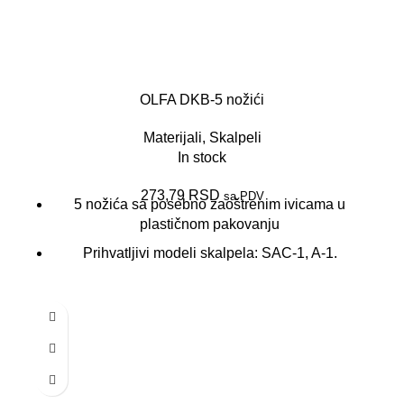
OLFA DKB-5 nožići
Materijali
,
Skalpeli
In stock
273,79
RSD
sa PDV
5 nožića sa posebno zaoštrenim ivicama u
plastičnom pakovanju
Prihvatljivi modeli skalpela: SAC-1, A-1.