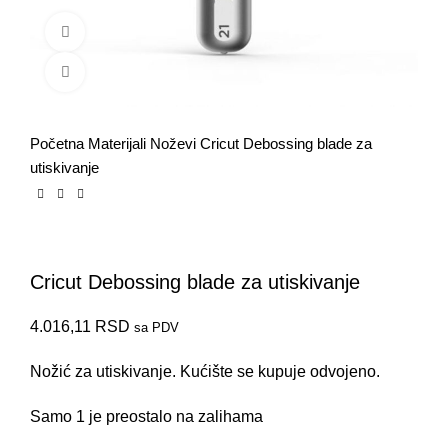
Pogledaj video
Klikni za uvećanje
Početna
Materijali
Noževi
Cricut Debossing blade za
utiskivanje
Cricut Debossing blade za utiskivanje
4.016,11
RSD
sa PDV
Nožić za utiskivanje. Kućište se kupuje odvojeno.
Samo 1 je preostalo na zalihama