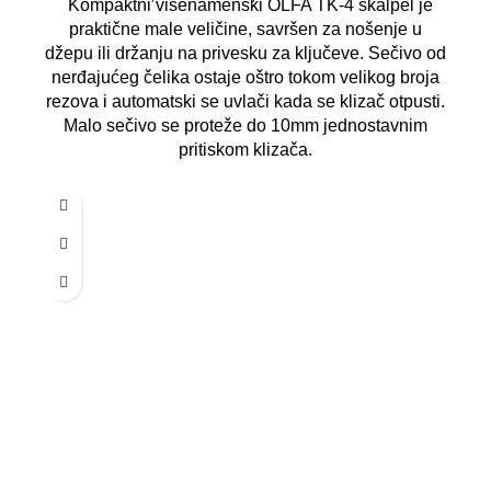
Kompaktni višenamenski OLFA TK-4 skalpel je
praktične male veličine, savršen za nošenje u
džepu ili držanju na privesku za ključeve. Sečivo od
nerđajućeg čelika ostaje oštro tokom velikog broja
rezova i automatski se uvlači kada se klizač otpusti.
Malo sečivo se proteže do 10mm jednostavnim
pritiskom klizača.