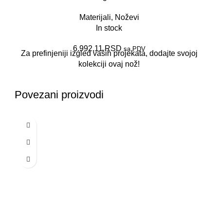
Materijali
,
Noževi
In stock
6.992,11
RSD
sa PDV
Za prefinjeniji izgled vaših projekata, dodajte svojoj
kolekciji ovaj nož!
Povezani proizvodi
-30%