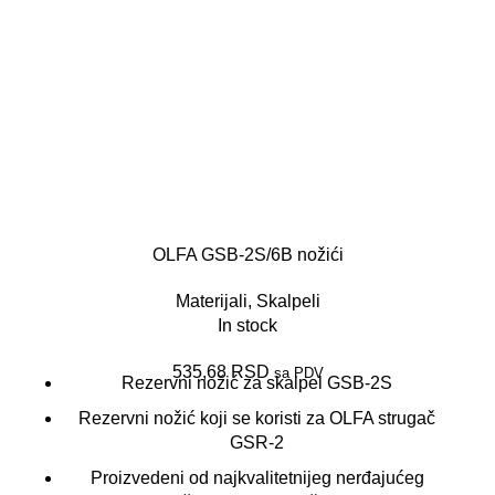
OLFA GSB-2S/6B nožići
Materijali
,
Skalpeli
In stock
535,68
RSD
sa PDV
Rezervni nožić za skalpel GSB-2S
Rezervni nožić koji se koristi za OLFA strugač
GSR-2
Proizvedeni od najkvalitetnijeg nerđajućeg