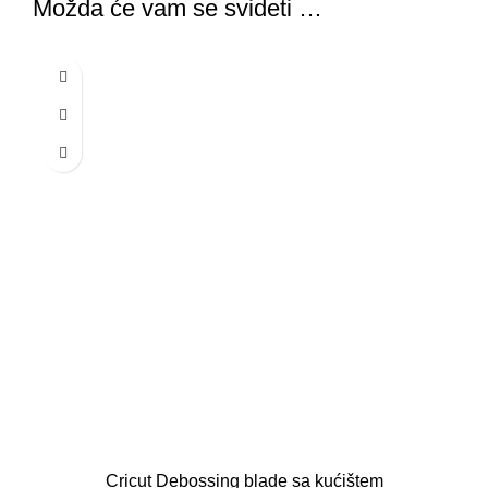
Možda će vam se svideti …
Cricut Debossing blade sa kućištem