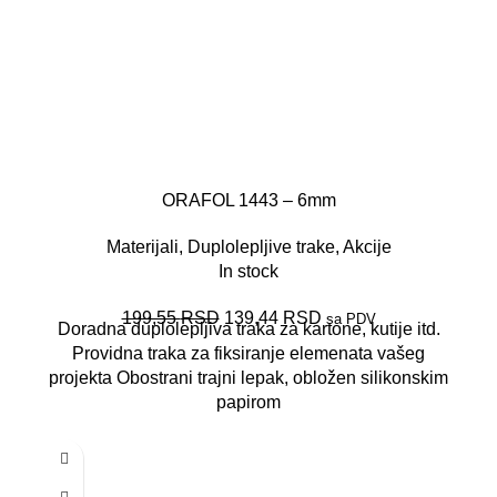
ORAFOL 1443 – 6mm
Materijali
,
Duplolepljive trake
,
Akcije
In stock
199,55
RSD
139,44
RSD
sa PDV
Doradna duplolepljiva traka za kartone, kutije itd.
Providna traka za fiksiranje elemenata vašeg
projekta Obostrani trajni lepak, obložen silikonskim
papirom
-20%