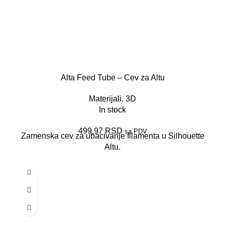
Alta Feed Tube – Cev za Altu
Materijali
,
3D
In stock
499,97
RSD
sa PDV
Zamenska cev za ubacivanje filamenta u Silhouette
Altu.