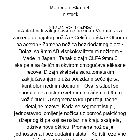
Materijali
,
Skalpeli
In stock
342,24
RSD
sa PDV
• Auto-Lock zaključavanje nožića • Veoma laka
zamena dotrajalog nožića • Čelična drška • Otporan
na aceton • Zamena nožića bez dodatnog alata •
Dolazi sa 9mm AB visokokvalitetnim nožićem •
Made in Japan Tanak dizajn OLFA 9mm S
skalpela sa čeličnim okvirom omogućava efikasne
rezove. Dizajn skalpela sa automatskim
zaključavanjem pruža pouzdano sečenje sa
kontrolom jednim dodirom. Ovaj skalpel se
isporučuje sa oštrim srebrnim nožićem od 9mm.
Nožić nudi 13 segmenata koji pružaju tačne i
detaljne rezove. Kada se segment istupi,
jednostavno lomljenje nožića uz pomoć praktičnog
džepnog klipa koji se nalazi na kraju skalpela,
otkriva novu oštricu. Promena nožića je
jednostavna i bez dodatnih alata. Koristi rezervne