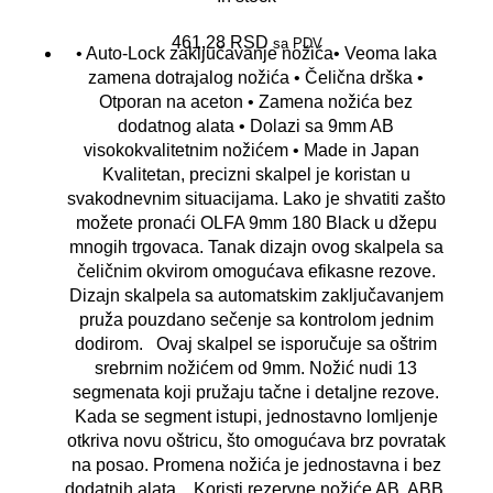
461,28
RSD
sa PDV
• Auto-Lock zaključavanje nožića• Veoma laka
zamena dotrajalog nožića • Čelična drška •
Otporan na aceton • Zamena nožića bez
dodatnog alata • Dolazi sa 9mm AB
visokokvalitetnim nožićem • Made in Japan
Kvalitetan, precizni skalpel je koristan u
svakodnevnim situacijama. Lako je shvatiti zašto
možete pronaći OLFA 9mm 180 Black u džepu
mnogih trgovaca. Tanak dizajn ovog skalpela sa
čeličnim okvirom omogućava efikasne rezove.
Dizajn skalpela sa automatskim zaključavanjem
pruža pouzdano sečenje sa kontrolom jednim
dodirom. Ovaj skalpel se isporučuje sa oštrim
srebrnim nožićem od 9mm. Nožić nudi 13
segmenata koji pružaju tačne i detaljne rezove.
Kada se segment istupi, jednostavno lomljenje
otkriva novu oštricu, što omogućava brz povratak
na posao. Promena nožića je jednostavna i bez
dodatnih alata. Koristi rezervne nožiće AB, ABB,