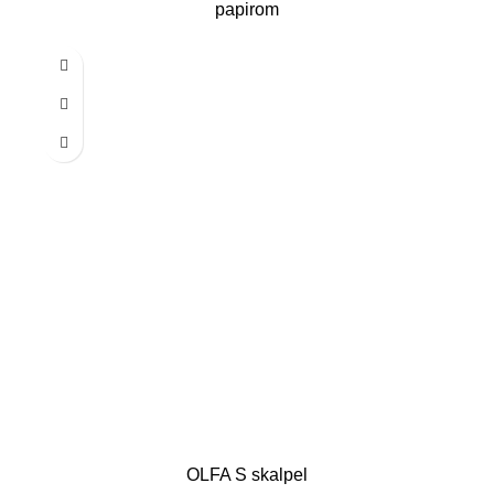
papirom
OLFA S skalpel