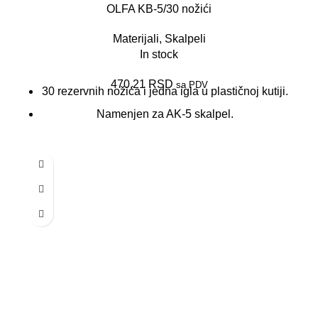
OLFA KB-5/30 nožići
Materijali
,
Skalpeli
In stock
470,21
RSD
sa PDV
30 rezervnih nožića i jedna igla u plastičnoj kutiji.
Namenjen za AK-5 skalpel.