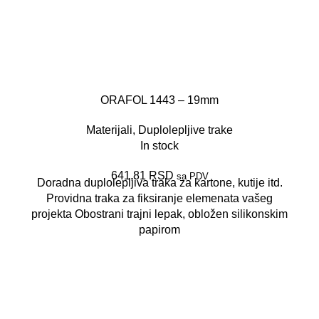
ORAFOL 1443 – 19mm
Materijali
,
Duplolepljive trake
In stock
641,81
RSD
sa PDV
Doradna duplolepljiva traka za kartone, kutije itd.
Providna traka za fiksiranje elemenata vašeg
projekta Obostrani trajni lepak, obložen silikonskim
papirom