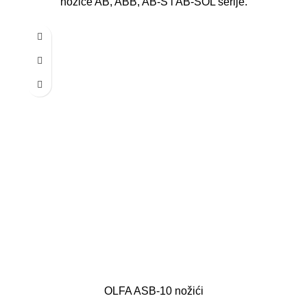
nožiće AB, ABB, AB-S i AB-SOL serije.
OLFA ASB-10 nožići