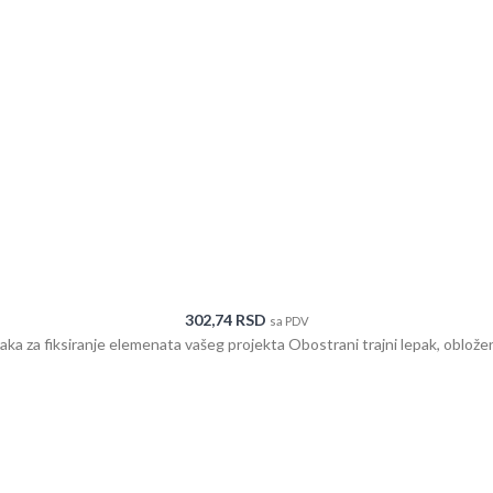
302,74
RSD
sa PDV
traka za fiksiranje elemenata vašeg projekta Obostrani trajni lepak, oblož