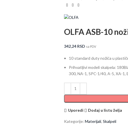
OLFA ASB-10 noži
342,24
RSD
sa PDV
10 standard duty nožića u plastično
Prihvatljivi modeli skalpela: 180B
300, NA-1, SPC-1/40, A-5, XA-1, 
Uporedi
Dodaj u listu želja
Kategorije:
Materijali
,
Skalpeli