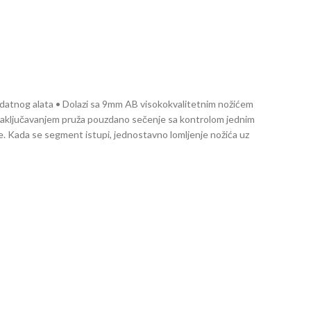
odatnog alata • Dolazi sa 9mm AB visokokvalitetnim nožićem
zaključavanjem pruža pouzdano sečenje sa kontrolom jednim
e. Kada se segment istupi, jednostavno lomljenje nožića uz
lata. Koristi rezervne nožiće AB, ABB, AB-S i AB-SOL serije.