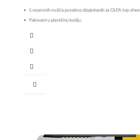
5 rezervnih nožića posebno dizajniranih za OLFA top shee
Pakovani u plastičnu kutiju.
Prihvatljivi modeli skalpela: TS-1