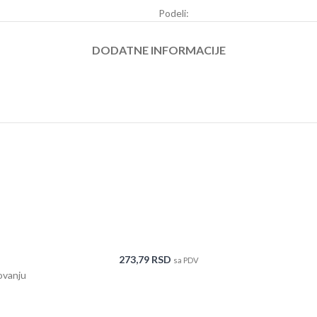
Podeli:
DODATNE INFORMACIJE
273,79
RSD
sa PDV
ovanju