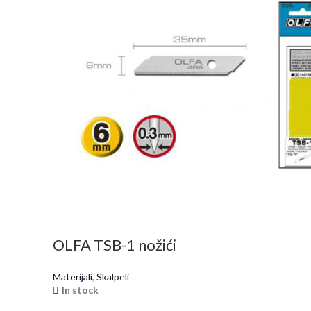
OLFA TSB-1 nožići
Materijali
,
Skalpeli
In stock