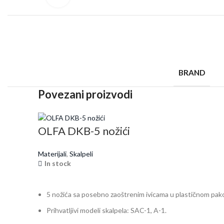
BRAND
Povezani proizvodi
OLFA DKB-5 nožići
Materijali
,
Skalpeli
In stock
5 nožića sa posebno zaoštrenim ivicama u plastičnom pak
Prihvatljivi modeli skalpela: SAC-1, A-1.