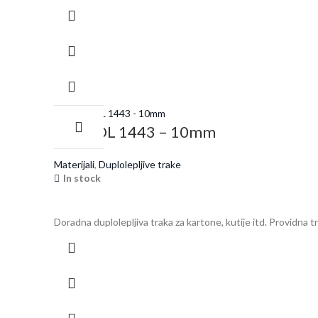
ORAFOL 1443 – 10mm
Materijali
,
Duplolepljive trake
In stock
Doradna duplolepljiva traka za kartone, kutije itd. Providna 