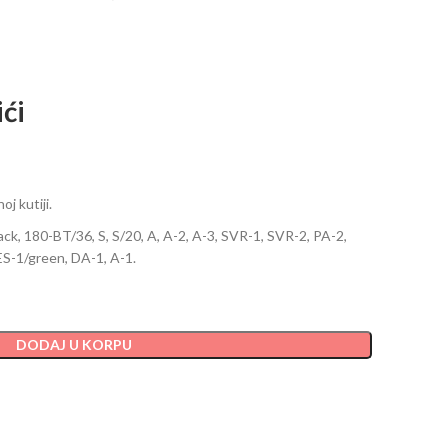
ći
j kutiji.
lack, 180-BT/36, S, S/20, A, A-2, A-3, SVR-1, SVR-2, PA-2,
ES-1/green, DA-1, A-1.
DODAJ U KORPU