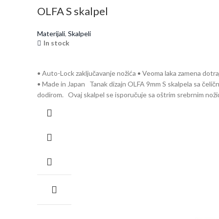
OLFA S skalpel
Materijali
,
Skalpeli
In stock
• Auto-Lock zaključavanje nožića • Veoma laka zamena dotra
• Made in Japan Tanak dizajn OLFA 9mm S skalpela sa čelič
dodirom. Ovaj skalpel se isporučuje sa oštrim srebrnim noži
pomoć praktičnog džepnog klipa koji se nalazi na kraju skalp