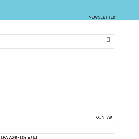
NEWSLETTER
KONTAKT
LFA ASB-10 nožići