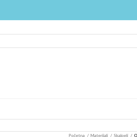
Početna
Materijali
Skalpeli
O