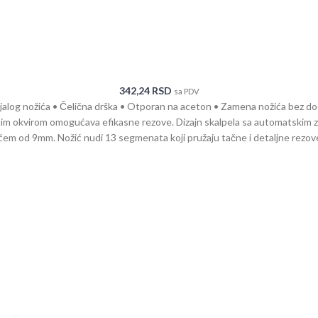
342,24
RSD
sa PDV
jalog nožića • Čelična drška • Otporan na aceton • Zamena nožića bez d
nim okvirom omogućava efikasne rezove. Dizajn skalpela sa automatskim 
ćem od 9mm. Nožić nudi 13 segmenata koji pružaju tačne i detaljne rezov
ela, otkriva novu oštricu. Promena nožića je jednostavna i bez dodatnih a