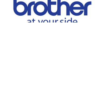
Sam svoj gazda
Antifašističke Borbe 21,
11070 Novi Beograd -
Srbija