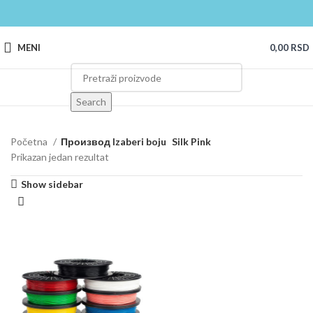
MENI
0,00
RSD
Search
Početna
Производ Izaberi boju
Silk Pink
Prikazan jedan rezultat
Show sidebar