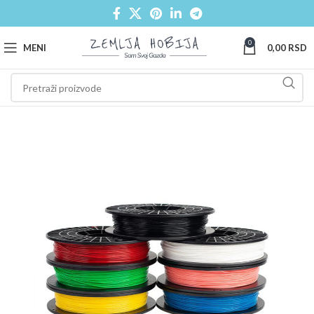
0
MENI
0,00
RSD