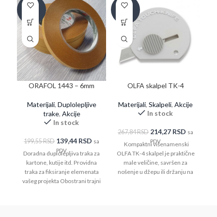
-30%
-20%
ORAFOL 1443 – 6mm
OLFA skalpel TK-4
Materijali
,
Duplolepljive
Materijali
,
Skalpeli
,
Akcije
In stock
trake
,
Akcije
In stock
214,27
RSD
267,84
RSD
sa
139,44
RSD
199,55
RSD
sa
PDV
Kompaktni višenamenski
PDV
Doradna duplolepljiva traka za
OLFA TK-4 skalpel je praktične
kartone, kutije itd. Providna
male veličine, savršen za
traka za fiksiranje elemenata
nošenje u džepu ili držanju na
vašeg projekta Obostrani trajni
privesku za ključeve. Sečivo od
lepak, obložen silikonskim
nerđajućeg čelika ostaje oštro
papirom
tokom velikog broja rezova i
automatski se uvlači kada se