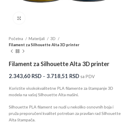
Klikni za uvećanje
Početna
Materijali
3D
Filament za Silhouette Alta 3D printer
Filament za Silhouette Alta 3D printer
2.343,60
RSD
–
3.718,51
RSD
sa PDV
Koristite visokokvalitetne PLA filamente za štampanje 3D
modela na vašoj Silhouette Alta mašini.
Silhouette PLA filament se nudi u nekoliko osnovnih boja i
pruža preporučeni kvalitet potreban za pravilan rad Silhouette
Alta štampača.