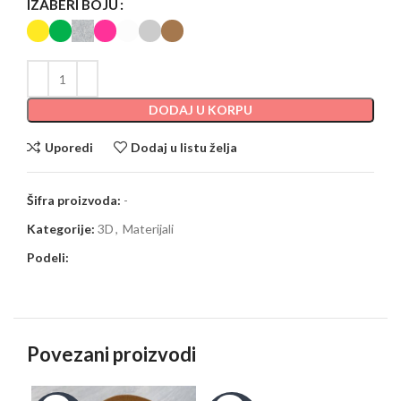
IZABERI BOJU
DODAJ U KORPU
Uporedi
Dodaj u listu želja
Šifra proizvoda:
-
Kategorije:
3D
,
Materijali
Podeli:
Povezani proizvodi