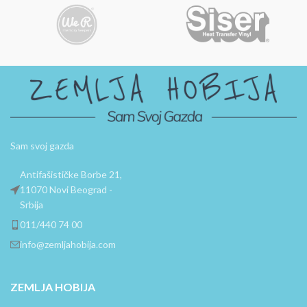
klizač otpusti. Malo sečivo se
proteže do 10mm
jednostavnim pritiskom
klizača.
Sam svoj gazda
Antifašističke Borbe 21,
11070 Novi Beograd -
Srbija
011/440 74 00
info@zemljahobija.com
ZEMLJA HOBIJA