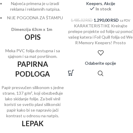
Keepers
,
Akcije
Najveća primena je u izradi
In stock
reklama i reklamnih natpisa.
NIJE POGODNA ZA ŠTAMPU
1.290,00
RSD
1.485,02
RSD
sa PDV
KARAKTERISTIKE Kreirajte
Dimenzija 63cm x 1m
prelepe projekte od folije uz pomoć
OPIS
vašeg katera i Foil Quill folija od We
R Memory Keepers! Prosto
Meka PVC folija dostupna i sa
sjajnom i sa mat površinom.
PAPIRNA
Odaberite opcije
PODLOGA
Papir presvučen silikonom s jedne
strane, 137 g/m², koji obezbeđuje
lako skidanje folije. Za beli vinil
koristi se svetlo plavi silikonski
papir kako bi se napravio jači
kontrast u odnosu na natpis.
LEPAK