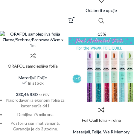
Odaberite opcije
-13%
ORAFOL samolepljiva folija
Zlatna/Srebrna/Bronzana 63cm x
1m
Materijali
,
Folije
In stock
380,46
RSD
sa PDV
Najprodavanija ekonomi folija za
kater serija 641
Debljina 75 mikrona
Foil Quill folija – rolna
Postoji u sjaj i mat varijanti.
Garancija je do 3 godine.
Materijali
,
Folije
,
We R Memory