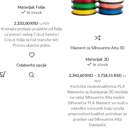
12
Materijali
,
Folije
In stock
2.232,00
RSD
sa PDV
Kreirajte prelepe projekte od folije
uz pomoć vašeg Cricut katera i
Cricut folija za Foil transfer kit!
Prosto ubacite jednu
Filament za Silhouette Alta 3D
printer
Materijali
,
3D
In stock
Odaberite opcije
2.343,60
RSD
–
3.718,51
RSD
sa
PDV
Koristite visokokvalitetne PLA
filamente za štampanje 3D modela
na vašoj Silhouette Alta mašini.
Silhouette PLA filament se nudi u
nekoliko osnovnih boja i pruža
preporučeni kvalitet potreban za
pravilan rad Silhouette Alta
štampača.