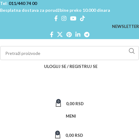
Tel:
011/440 74 00
Besplatna dostava za porudžbine preko 10.000 dinara
NEWSLETTER
ULOGUJ SE / REGISTRUJ SE
0
0,00
RSD
MENI
0
0,00
RSD