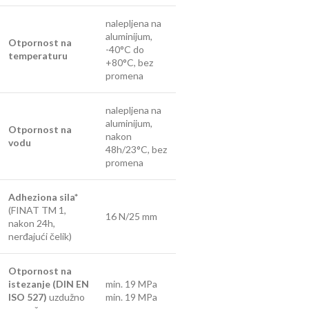
nalepljena na
aluminijum,
Otpornost na
-40°C do
temperaturu
+80°C, bez
promena
nalepljena na
aluminijum,
Otpornost na
nakon
vodu
48h/23°C, bez
promena
Adheziona sila*
(FINAT TM 1,
16 N/25 mm
nakon 24h,
nerđajući čelik)
Otpornost na
istezanje (DIN EN
min. 19 MPa
ISO 527)
uzdužno
min. 19 MPa