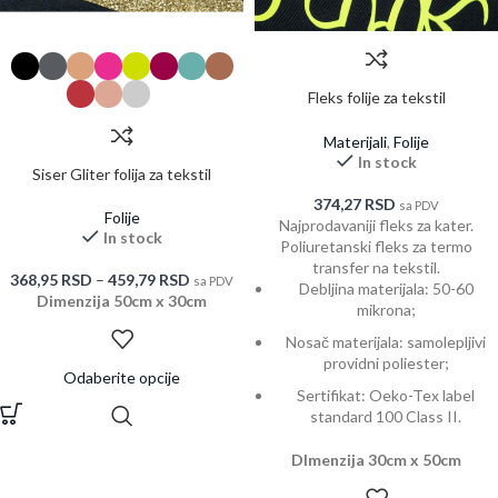
Fleks folije za tekstil
Silver/Gold/Fluo
Materijali
,
Folije
In stock
Siser Gliter folija za tekstil
374,27
RSD
sa PDV
Folije
Najprodavaniji fleks za kater.
In stock
Poliuretanski fleks za termo
transfer na tekstil.
368,95
RSD
–
459,79
RSD
sa PDV
Debljina materijala: 50-60
Dimenzija 50cm x 30cm
mikrona;
Nosač materijala: samolepljivi
providni poliester;
Odaberite opcije
Sertifikat: Oeko-Tex label
standard 100 Class II.
DImenzija 30cm x 50cm