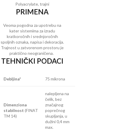
Polyacrylate, trajni
PRIMENA
Veoma pogodna za upotrebu na
kater sistemima za izradu
kratkoročnih i srednjoročnih
spoljnih oznaka, napisa i dekoracija.
Trajnost u zatvorenom prostoru je
praktično neograničena.
TEHNIČKI PODACI
Debljina*
75 mikrona
nalepljena na
čelik, bez
Dimenziona
značajnog
stabilnost
(FINAT
poprečnog
TM 14)
skupljanja, u
dužini 0,4 mm
max.