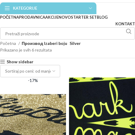
KATEGORIJE
POČETNA
PRODAVNICA
AKCIJE
NOVO
STARTER SET
BLOG
KONTAKT
Početna
Производ Izaberi boju
Silver
Prikazano je svih 6 rezultata
Show sidebar
-17%