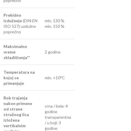
poprečno
Prekidno
izduženje
(DIN EN
min. 130 %
ISO 527) uzdužno
min. 150 %
poprečno
Maksimalno
vreme
2 godine
skladištenja**
Temperatura na
kojoj se
min. +10°C
primenjuje
Rok trajanja
nakon primene
crna / bela: 4
od strane
godine
stručnog lica
transparentna
izložena
/ u boji: 3
vertikalnim
godine