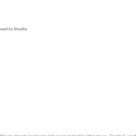
houette Studio
iknete desnim tasterom miša na taj materijal i kliknete na „Dupliraj“ i ond