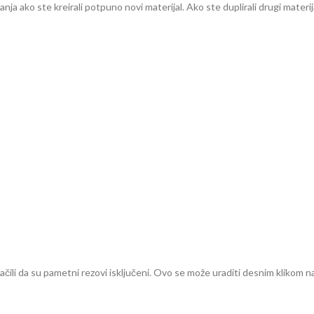
ja ako ste kreirali potpuno novi materijal. Ako ste duplirali drugi materij
ili da su pametni rezovi isključeni. Ovo se može uraditi desnim klikom n