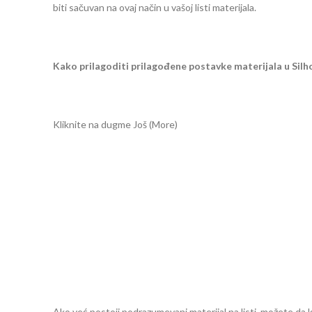
biti sačuvan na ovaj način u vašoj listi materijala.
Kako prilagoditi prilagođene postavke materijala u Sil
Kliknite na dugme Još (More)
Ako već postoji podrazumevani materijal na listi, možete da kl