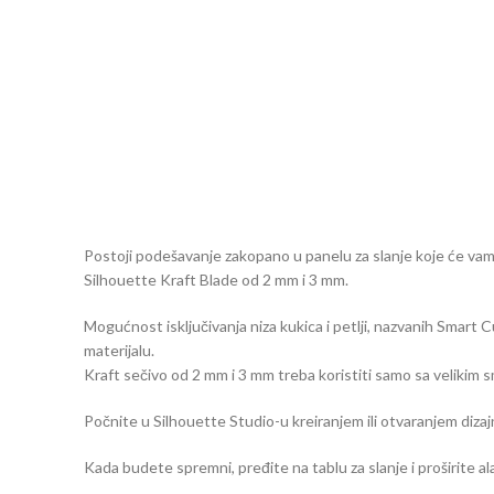
Postoji podešavanje zakopano u panelu za slanje koje će vam 
Silhouette Kraft Blade od 2 mm i 3 mm.
Mogućnost isključivanja niza kukica i petlji, nazvanih Smart 
materijalu.
Kraft sečivo od 2 mm i 3 mm treba koristiti samo sa velikim s
Počnite u Silhouette Studio-u kreiranjem ili otvaranjem dizaj
Kada budete spremni, pređite na tablu za slanje i proširite ala