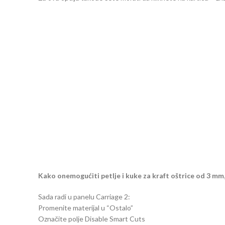
Kako onemogućiti petlje i kuke za kraft oštrice od 3 m
Sada radi u panelu Carriage 2:
Promenite materijal u “Ostalo”
Označite polje Disable Smart Cuts