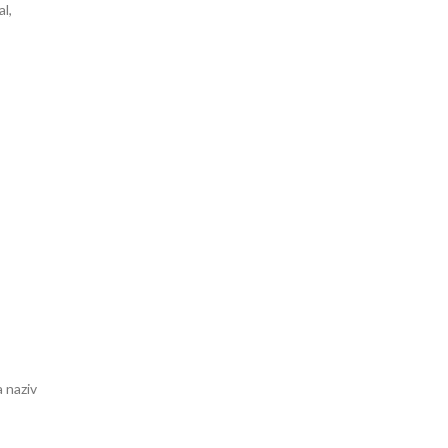
al,
a naziv