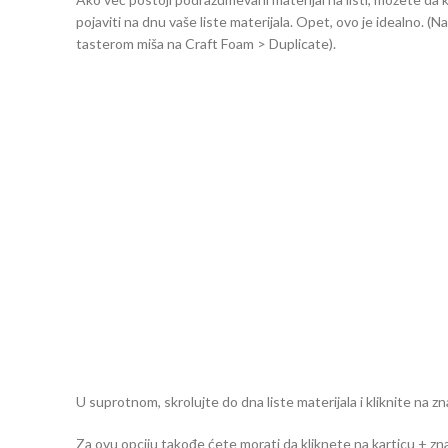
pojaviti na dnu vaše liste materijala. Opet, ovo je idealno. (
tasterom miša na Craft Foam > Duplicate).
U suprotnom, skrolujte do dna liste materijala i kliknite na zn
Za ovu opciju takođe ćete morati da kliknete na karticu + zn