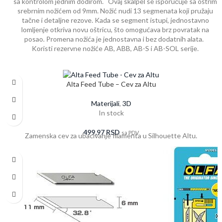
sa kontrolom jednim dodirom. Ovaj skalpel se isporučuje sa oštrim
srebrnim nožićem od 9mm. Nožić nudi 13 segmenata koji pružaju
tačne i detaljne rezove. Kada se segment istupi, jednostavno
lomljenje otkriva novu oštricu, što omogućava brz povratak na
posao. Promena nožića je jednostavna i bez dodatnih alata.
Koristi rezervne nožiće AB, ABB, AB-S i AB-SOL serije.
Alta Feed Tube – Cev za Altu
Materijali
,
3D
In stock
499,97
RSD
sa PDV
Zamenska cev za ubacivanje filamenta u Silhouette Altu.