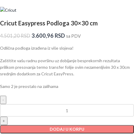
Cricut Easypress Podloga 30×30 cm
3.600,96
RSD
4.501,20
RSD
sa PDV
Odlična podloga izrađena iz više slojeva!
Zaštitite vašu radnu površinu uz dobijanje besprekornih rezultata
prilikom presovanja termo transfer folije ovim nezamenljivim 30 x 30cm
srednjim dodatkom za Cricut EasyPress.
Samo 2 je preostalo na zalihama
DODAJ U KORPU