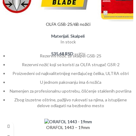
OLFA GSB-2S/6B nožići
Materijali
,
Skalpeli
In stock
535,68
RSD
sa PDV
Rezervni nožić za skalpel GSB-2S
Rezervni nožić koji se koristi za OLFA strugač GSR-2
Proizvedeni od najkvalitetnijeg nerđajućeg čelika, ULTRA oštri
U jednom pakovanju ima 6 nožića
Namenjen za profesionalnu upotrebu, čišćenje staklenih površina
Zbog izuzetne oštrine, pažljivo rukovati sa njima, a istupljene
delove odlagati na bezbedno mesto
ORAFOL 1443 – 19mm