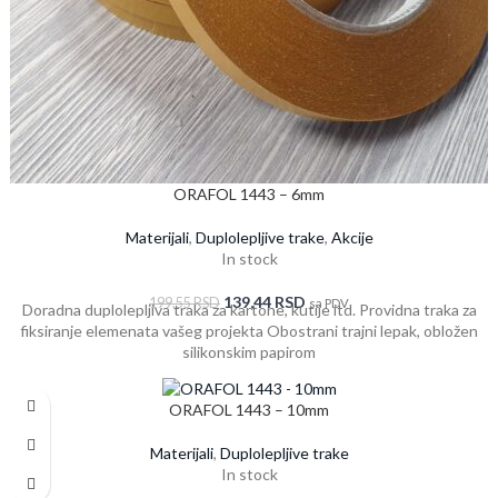
ORAFOL 1443 – 6mm
Materijali
,
Duplolepljive trake
,
Akcije
In stock
139,44
RSD
199,55
RSD
sa PDV
Doradna duplolepljiva traka za kartone, kutije itd. Providna traka za
fiksiranje elemenata vašeg projekta Obostrani trajni lepak, obložen
silikonskim papirom
ORAFOL 1443 – 10mm
Materijali
,
Duplolepljive trake
In stock