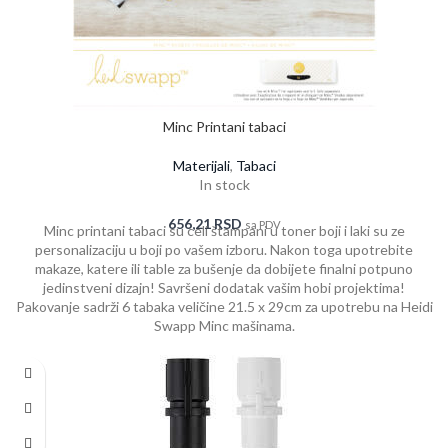
Minc Printani tabaci
Materijali
,
Tabaci
In stock
656,21
RSD
sa PDV
Minc printani tabaci su celi štampani u toner boji i laki su ze
personalizaciju u boji po vašem izboru. Nakon toga upotrebite
makaze, katere ili table za bušenje da dobijete finalni potpuno
jedinstveni dizajn! Savršeni dodatak vašim hobi projektima!
Pakovanje sadrži 6 tabaka veličine 21.5 x 29cm za upotrebu na Heidi
Swapp Minc mašinama.