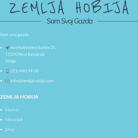
Sam svoj gazda
Antifašističke Borbe 21,
11070 Novi Beograd -
Srbija
011/440 74 00
info@zemljahobija.com
ZEMLJA HOBIJA
Mašine
Materijali
Blog