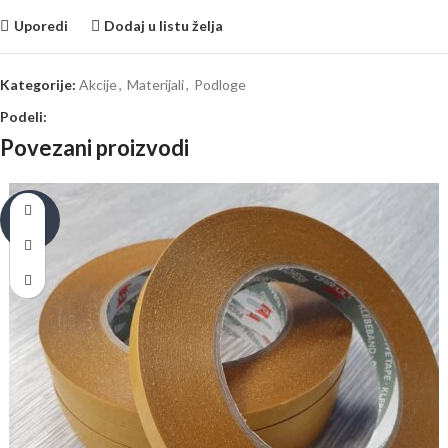
Uporedi
Dodaj u listu želja
Kategorije:
Akcije
,
Materijali
,
Podloge
Podeli:
Povezani proizvodi
-30%