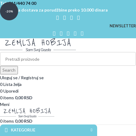
Tel:
011/440 74 00
Besplatna dostava za porudžbine preko 10.000 dinara
-20%
NEWSLETTER
Search
Uloguj se / Registruj se
0
Lista želja
0
Uporedi
0
items
0,00
RSD
Meni
0
items
0,00
RSD
KATEGORIJE