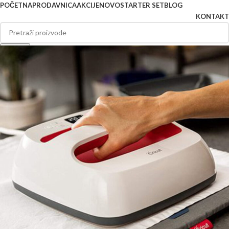
POČETNA
PRODAVNICA
AKCIJE
NOVO
STARTER SET
BLOG
KONTAKT
Search