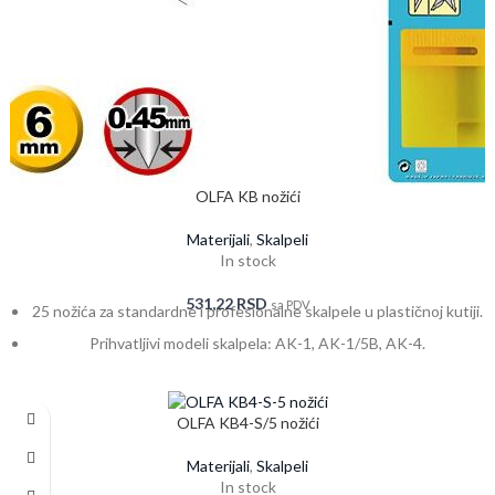
OLFA KB nožići
Materijali
,
Skalpeli
In stock
531,22
RSD
sa PDV
25 nožića za standardne i profesionalne skalpele u plastičnoj kutiji.
Prihvatljivi modeli skalpela: AK-1, AK-1/5B, AK-4.
OLFA KB4-S/5 nožići
Materijali
,
Skalpeli
In stock