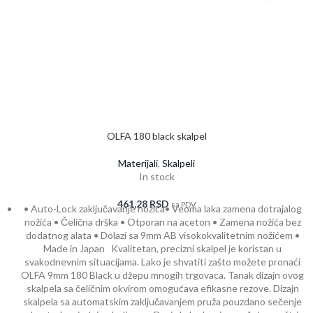
OLFA 180 black skalpel
Materijali
,
Skalpeli
In stock
461,28
RSD
sa PDV
• Auto-Lock zaključavanje nožića• Veoma laka zamena dotrajalog
nožića • Čelična drška • Otporan na aceton • Zamena nožića bez
dodatnog alata • Dolazi sa 9mm AB visokokvalitetnim nožićem •
Made in Japan Kvalitetan, precizni skalpel je koristan u
svakodnevnim situacijama. Lako je shvatiti zašto možete pronaći
OLFA 9mm 180 Black u džepu mnogih trgovaca. Tanak dizajn ovog
skalpela sa čeličnim okvirom omogućava efikasne rezove. Dizajn
skalpela sa automatskim zaključavanjem pruža pouzdano sečenje