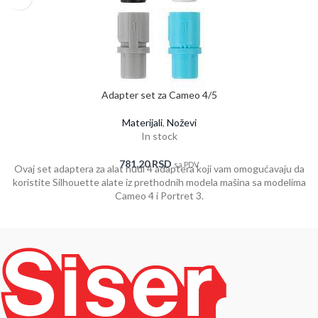
Adapter set za Cameo 4/5
Materijali
,
Noževi
In stock
781,20
RSD
sa PDV
Ovaj set adaptera za alat nudi 4 adaptera koji vam omogućavaju da
koristite Silhouette alate iz prethodnih modela mašina sa modelima
Cameo 4 i Portret 3.