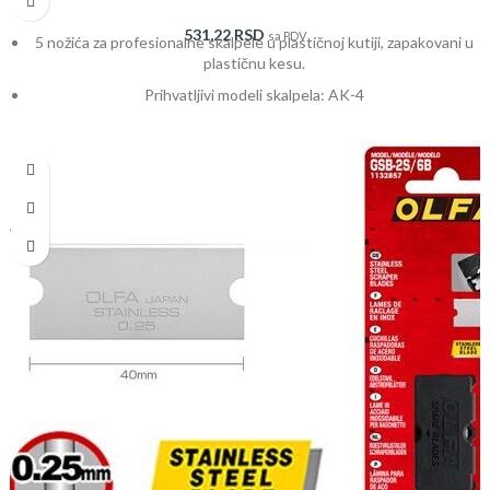
531,22
RSD
sa PDV
5 nožića za profesionalne skalpele u plastičnoj kutiji, zapakovani u
plastičnu kesu.
Prihvatljivi modeli skalpela: AK-4