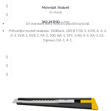
Materijali
,
Skalpeli
In stock
342,24
RSD
sa PDV
10 standard duty nožića u plastičnoj kutiji.
Prihvatljivi modeli skalpela: 180Black, 180-BT/36, S, S/20, A, A-2,
A-3, SVR-1, SVR-2, PA-2, 300, NA-1, SPC-1/40, A-5, XA-1, ES-
1/green, DA-1, A-1.