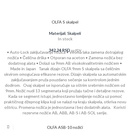
OLFA S skalpel
Materijali
,
Skalpeli
In stock
342,24
RSD
sa PDV
• Auto-Lock zaključavanje nožića • Veoma laka zamena dotrajalog
nožića • Čelična drška • Otporan na aceton • Zamena nožića bez
dodatnog alata • Dolazi sa 9mm AB visokokvalitetnim nožićem •
Made in Japan Tanak dizajn OLFA 9mm S skalpela sa čeličnim
okvirom omogućava efikasne rezove. Dizajn skalpela sa automatskim
zaključavanjem pruža pouzdano sečenje sa kontrolom jednim
dodirom. Ovaj skalpel se isporučuje sa oštrim srebrnim nožićem od
9mm. Nožić nudi 13 segmenata koji pružaju tačne i detaljne rezove.
Kada se segment istupi, jednostavno lomljenje nožića uz pomoć
praktičnog džepnog klipa koji se nalazi na kraju skalpela, otkriva novu
oštricu. Promena nožića je jednostavna i bez dodatnih alata. Koristi
rezervne nožiće AB, ABB, AB-S i AB-SOL serije.
OLFA ASB-10 nožići