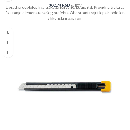
302,74
RSD
sa PDV
Doradna duplolepljiva traka za kartone, kutije itd. Providna traka za
fiksiranje elemenata vašeg projekta Obostrani trajni lepak, obložen
silikonskim papirom