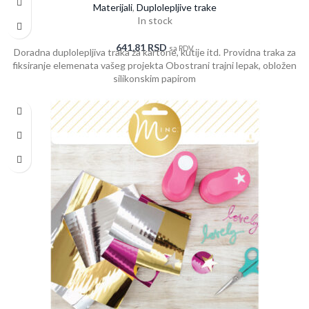
Materijali
,
Duplolepljive trake
In stock
641,81
RSD
sa PDV
Doradna duplolepljiva traka za kartone, kutije itd. Providna traka za
fiksiranje elemenata vašeg projekta Obostrani trajni lepak, obložen
silikonskim papirom