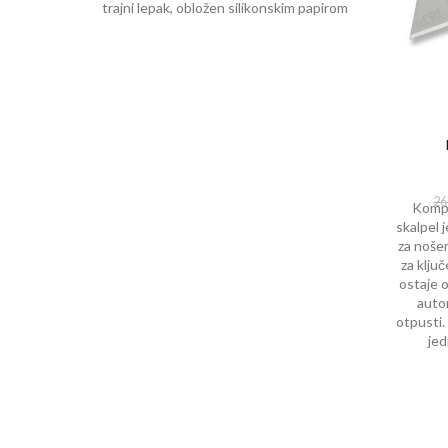
trajni lepak, obložen silikonskim papirom
26
Kompa
skalpel 
za nošen
za klju
ostaje o
autom
otpusti.
jed