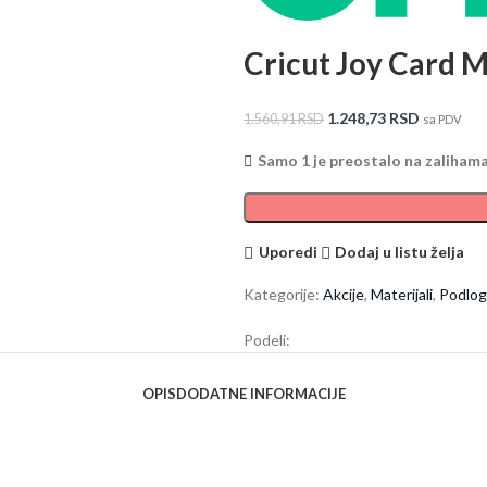
Cricut Joy Card 
1.248,73
RSD
1.560,91
RSD
sa PDV
Samo 1 je preostalo na zaliham
Uporedi
Dodaj u listu želja
Kategorije:
Akcije
,
Materijali
,
Podlo
Podeli:
OPIS
DODATNE INFORMACIJE