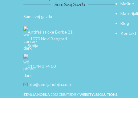
Mašine
Materijali
Sam svoj gazda
Blog
Antifašističke Borbe 21,
Kontakt
11070 Novi Beograd -
Srbija
011/440 74 00
info@zemljahobija.com
ZEMLJA HOBIJA
2022 CREATED BY
WEBSTYLESOLUTIONS
.