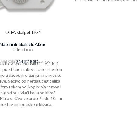
OLFA skalpel TK-4
Materijali
,
Skalpeli
,
Akcije
In stock
214,27
RSD
7,84
RSD
sa PDV
ktni višenamenski OLFA TK-4
je praktične male veličine, savršen
je u džepu ili držanju na privesku
čeve. Sečivo od nerđajućeg čelika
štro tokom velikog broja rezova i
atski se uvlači kada se klizač
 Malo sečivo se proteže do 10mm
nostavnim pritiskom klizača.