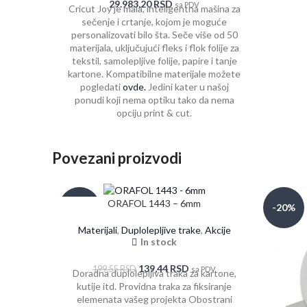
29.983,20
RSD
sa PDV
Cricut Joy je mala, inteligentna mašina za
sečenje i crtanje, kojom je moguće
personalizovati bilo šta. Seče više od 50
materijala, uključujući fleks i flok folije za
tekstil, samolepljive folije, papire i tanje
kartone. Kompatibilne materijale možete
pogledati
ovde.
Jedini kater u našoj
ponudi koji nema optiku tako da nema
opciju print & cut.
Povezani proizvodi
ORAFOL 1443 – 6mm
-30%
-20%
Materijali
,
Duplolepljive trake
,
Akcije
In stock
139,44
RSD
199,55
RSD
sa PDV
Doradna duplolepljiva traka za kartone,
kutije itd. Providna traka za fiksiranje
elemenata vašeg projekta Obostrani