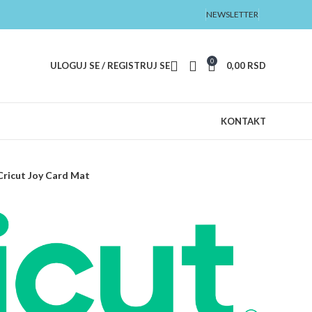
NEWSLETTER
0
ULOGUJ SE / REGISTRUJ SE
0,00
RSD
KONTAKT
Cricut Joy Card Mat