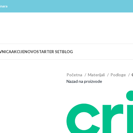
inara
VNICA
AKCIJE
NOVO
STARTER SET
BLOG
Početna
Materijali
Podloge
Nazad na proizvode