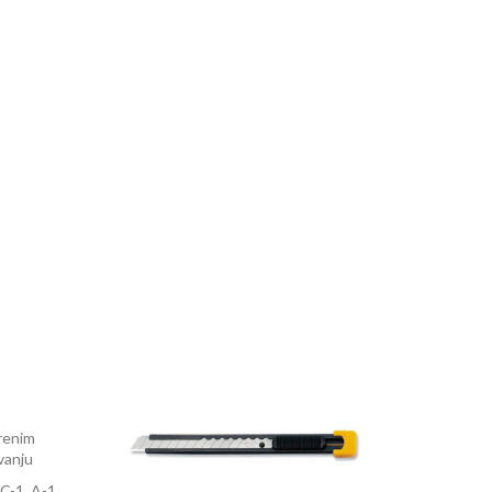
renim
vanju
AC-1, A-1.