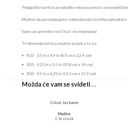
Prilagodite kartice za nekoliko minuta pomoću ove praktičn
Možete da peronalizujete rodjendanske čestitke,zahvalnice il
Samo za upotrebu na Cricut Joy mašinama!
Tri dimenzije kartica možete praviti a to su:
R10 - 3.5 in x 4.9 in (8.9 cm x 12.4 cm)
R20 - 4.25 in x 5.5 in (10.8 cm x 14 cm)
R30 - 4.5 in x 6.25 in (11.4 cm x 15.9 cm)
Možda će vam se svideti …
Cricut Joy kater
Mašine
In stock