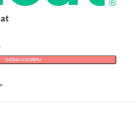
Mat
a
DODAJ U KORPU
ge