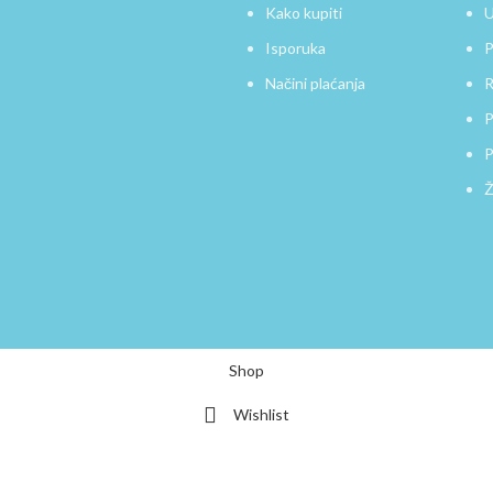
Kako kupiti
U
Isporuka
P
Načini plaćanja
R
P
P
Ž
Shop
Wishlist
0
Cart