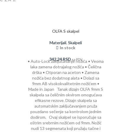
OLFA S skalpel
Materijali
,
Skalpeli
In stock
342,24
RSD
sa PDV
• Auto-Lock zaključavanje nožića • Veoma
10 s
laka zamena dotrajalog nožića • Čelična
drška • Otporan na aceton • Zamena
Prihv
nožića bez dodatnog alata • Dolazi sa
180-BT
9mm AB visokokvalitetnim nožićem •
SVR-2
Made in Japan Tanak dizajn OLFA 9mm S
5,
skalpela sa čeličnim okvirom omogućava
efikasne rezove. Dizajn skalpela sa
automatskim zaključavanjem pruža
pouzdano sečenje sa kontrolom jednim
dodirom. Ovaj skalpel se isporučuje sa
oštrim srebrnim nožićem od 9mm. Nožić
nudi 13 segmenata koji pružaju tačne i