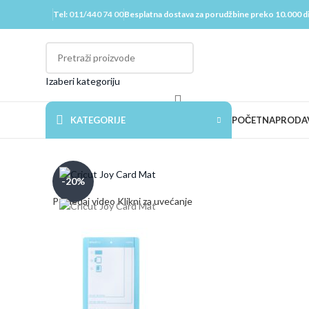
Tel:
011/440 74 00
Besplatna dostava za porudžbine preko 10.000 d
Izaberi kategoriju
KATEGORIJE
POČETNA
PRODA
-20%
Pogledaj video
Klikni za uvećanje