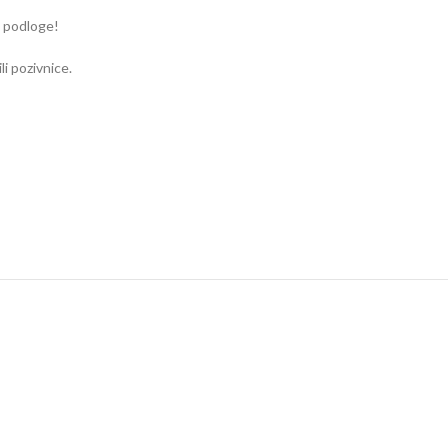
e podloge!
i pozivnice.