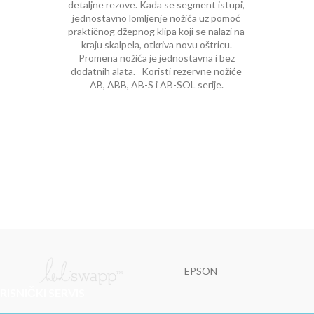
detaljne rezove. Kada se segment istupi,
jednostavno lomljenje nožića uz pomoć
praktičnog džepnog klipa koji se nalazi na
kraju skalpela, otkriva novu oštricu.
Promena nožića je jednostavna i bez
dodatnih alata. Koristi rezervne nožiće
AB, ABB, AB-S i AB-SOL serije.
EPSON
RISNIČKI SERVIS