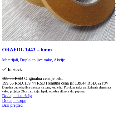
oš
se
D
s
D
kl
B
ORAFOL 1443 – 6mm
Materijali
,
Duplolepljive trake
,
Akcije
In stock
199,55
RSD
Originalna cena je bila:
199,55 RSD.
139,44
RSD
Trenutna cena je: 139,44 RSD.
sa PDV
Doradna duplolepljiva traka za kartone, kutije itd. Providna traka za fiksiranje elemenata
vašeg projekta Obostrani trajni lepak, obložen silikonskim papirom
Dodaj u listu želja
Dodaj u korpu
Brzi pregled