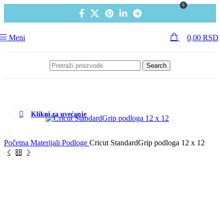
0
Meni
0,00
RSD
Search
Klikni za uvećanje
Početna
Materijali
Podloge
Cricut StandardGrip podloga 12 x 12