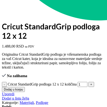
Cricut StandardGrip podloga
12 x 12
1.488,00
RSD
sa PDV
Originalna Cricut StandardGrip podloga je višenamenska podloga
za vaš Cricut kater, koja je idealna za raznovrsne materijale srednje
težine, uključujući strukturirani papir, samolepljivu foliju, foliju za
tekstil i karton.
Na zalihama
Cricut StandardGrip podloga 12 x 12 količina
Dodaj u korpu
Uporedi
Dodaj u listu želja
Kategorije:
Materijali
,
Podloge
Podeli: