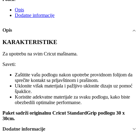
Opis
Dodatne informacije
Opis
KARAKTERISTIKE
Za upotrebu na svim Cricut mašinama.
Saveti:
Zaštitite vašu podlogu nakon upotrebe providnom folijom da
sprečite kontakt sa prljavštinom i prašinom.
Uklonite višak materijala i pažljivo uklonite dizajn uz pomoć
špaklice.
Koristite adekvatne materijale za svaku podlogu, kako biste
obezbedili optimalne performanse.
Paket sadrži originalnu Cricut StandardGrip podlogu 30 x
30cm.
Dodatne informacije