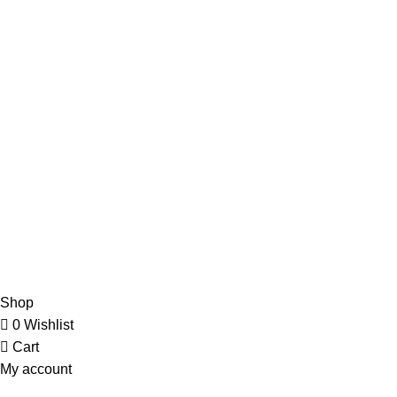
Načini plaćanja
KORISNIČKI SERVIS
Uslovi korišćenja i prodaje
Politika privatnosti
Reklamacije
Pravo na odustajanje
Povraćaj sredstava
Žalbe i primedbe
ZEMLJA HOBIJA
2022 CREATED BY
WEBSTYLESOLUTIONS
.
Shop
0
Wishlist
Cart
My account