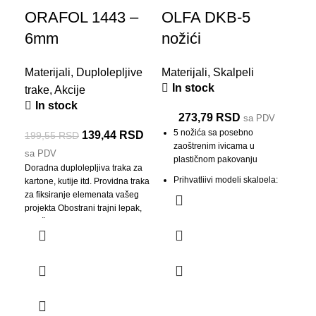
ORAFOL 1443 –
OLFA DKB-5
OR
6mm
nožići
1
Materijali
,
Duplolepljive
Materijali
,
Skalpeli
Mat
In stock
trake
,
Akcije
tra
In stock
I
273,79
RSD
sa PDV
5 nožića sa posebno
139,44
RSD
199,55
RSD
zaoštrenim ivicama u
Dora
sa PDV
plastičnom pakovanju
kart
Doradna duplolepljiva traka za
za f
Prihvatljivi modeli skalpela:
kartone, kutije itd. Providna traka
proj
SAC-1, A-1.
za fiksiranje elemenata vašeg
oblo
projekta Obostrani trajni lepak,
obložen silikonskim papirom