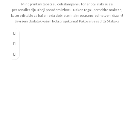
Minc printani tabaci su celi štampani u toner boji i laki su ze
personalizaciju u boji po vašem izboru. Nakon toga upotrebite makaze,
katere ili table za bušenje da dobijete finalni potpuno jedinstveni dizajn!
Savršeni dodatak vašim hobi projektima! Pakovanje sadrži 6 tabaka
veličine 21.5 x 29cm za upotrebu na Heidi Swapp Minc mašinama.