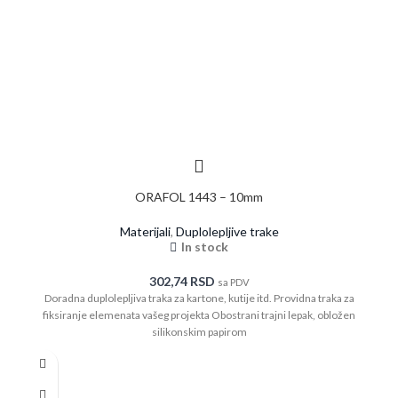
ORAFOL 1443 – 10mm
Materijali
,
Duplolepljive trake
In stock
302,74
RSD
sa PDV
Doradna duplolepljiva traka za kartone, kutije itd. Providna traka za
fiksiranje elemenata vašeg projekta Obostrani trajni lepak, obložen
silikonskim papirom