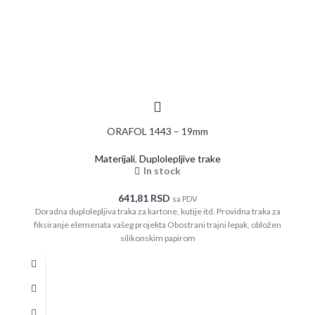
ORAFOL 1443 – 19mm
Materijali
,
Duplolepljive trake
In stock
641,81
RSD
sa PDV
Doradna duplolepljiva traka za kartone, kutije itd. Providna traka za
fiksiranje elemenata vašeg projekta Obostrani trajni lepak, obložen
silikonskim papirom