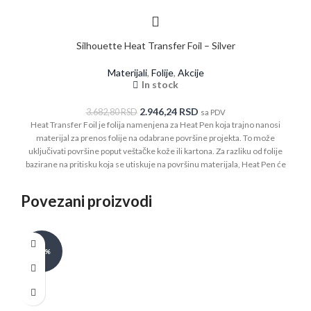
Silhouette Heat Transfer Foil – Silver
Materijali
,
Folije
,
Akcije
In stock
2.946,24
RSD
3.682,80
RSD
sa PDV
Heat Transfer Foil je folija namenjena za Heat Pen koja trajno nanosi
materijal za prenos folije na odabrane površine projekta. To može
uključivati ​​površine poput veštačke kože ili kartona. Za razliku od folije
bazirane na pritisku koja se utiskuje na površinu materijala, Heat Pen će
preneti materijal folije putem toplote, čime se postiže čišći, svetliji i
izdržljiviji završetak.
Pakovanje sadrži:
Povezani proizvodi
2 x Silver Heat Foil Rolls (7,6 cm x 10 m)
-30%