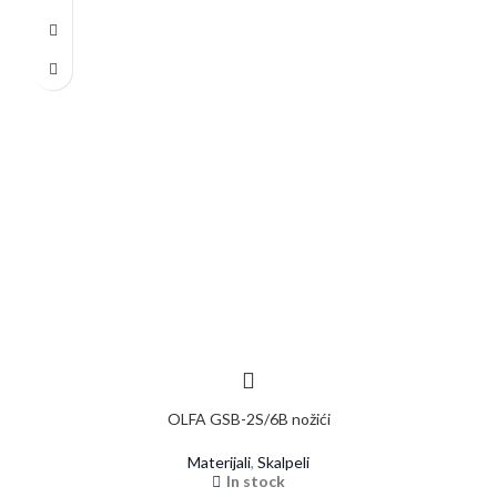
OLFA GSB-2S/6B nožići
Materijali
,
Skalpeli
In stock