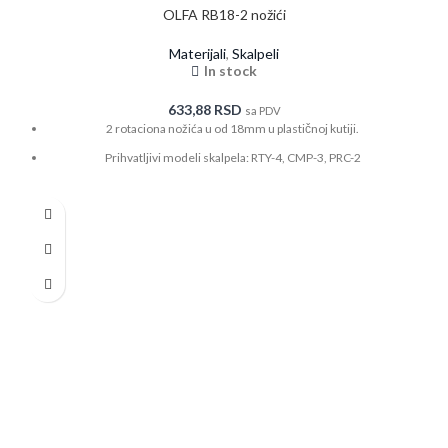
OLFA RB18-2 nožići
Materijali
,
Skalpeli
In stock
633,88
RSD
sa PDV
2 rotaciona nožića u od 18mm u plastičnoj kutiji.
Prihvatljivi modeli skalpela: RTY-4, CMP-3, PRC-2