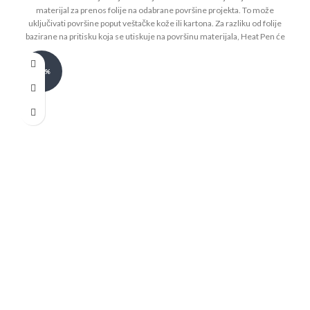
materijal za prenos folije na odabrane površine projekta. To može
uključivati ​​površine poput veštačke kože ili kartona. Za razliku od folije
bazirane na pritisku koja se utiskuje na površinu materijala, Heat Pen će
preneti materijal folije putem toplote, čime se postiže čišći, svetliji i
izdržljiviji završetak.
Pakovanje sadrži:
-20%
2 x Gold Heat Foil Rolls (7,6 cm x 10 m)