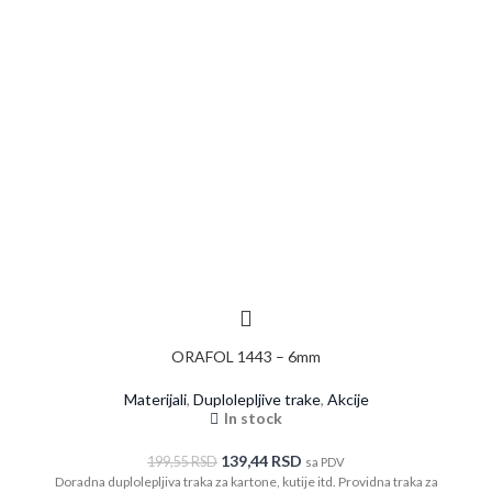
ORAFOL 1443 – 6mm
Materijali
,
Duplolepljive trake
,
Akcije
In stock
139,44
RSD
199,55
RSD
sa PDV
Doradna duplolepljiva traka za kartone, kutije itd. Providna traka za