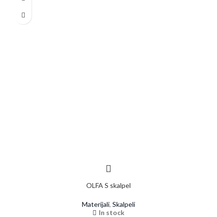
OLFA S skalpel
Materijali
,
Skalpeli
In stock