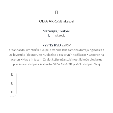
OLFA AK-1/5B skalpel
Materijali
,
Skalpeli
In stock
729,12
RSD
sa PDV
• Standardni umetnički skalpel • Veoma laka zamena dotrajalog nožića •
Za levoruke i desnoruke • Dolazi sa 5 rezervnih nožića KB • Otporan na
aceton • Made in Japan Za alat koji pruža stabilnost i lakoću olovke uz
preciznost skalpela, izaberite OLFA AK-1/5B grafički skalpel. Ovaj
umetnički skalpel ima oblikovanu dršku koja savršeno leži u vašoj ruci.
Vrhunsko sečivo od ugljeničnog alatnog čelika omogućava duboke i
precizne rezove bez upotrebe preteranog pritiska koji može da uništi
projekat. Ovaj model se isporučuje sa oštrim srebrnim grafičkim
nožićem od 32,8 stepeni, idealnim za precizne i delikatne radove.
Promena nožića je jednostavna i bez dodatnih alata. Koristi rezervne
nožiće KB serije.