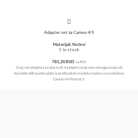
Adapter set za Cameo 4/5
Materijali
,
Noževi
In stock
781,20
RSD
sa PDV
Ovaj set adaptera za alat nudi 4 adaptera koji vam omogućavaju da
koristite Silhouette alate iz prethodnih modela mašina sa modelima
Cameo 4 i Portret 3.