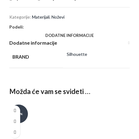
Kategorije:
Materijali
,
Noževi
Podeli:
DODATNE INFORMACIJE
Dodatne informacije
Silhouette
BRAND
Možda će vam se svideti …
-20%