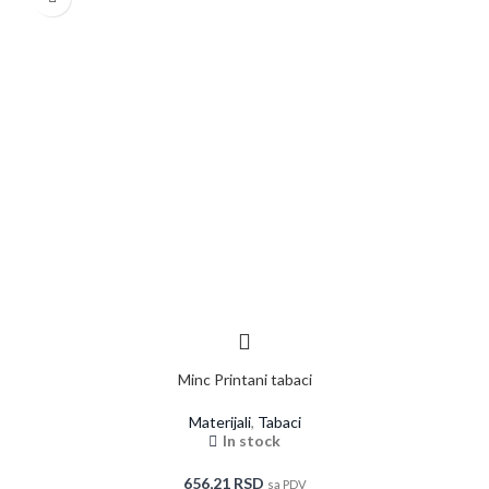
Minc Printani tabaci
Materijali
,
Tabaci
In stock
656,21
RSD
sa PDV