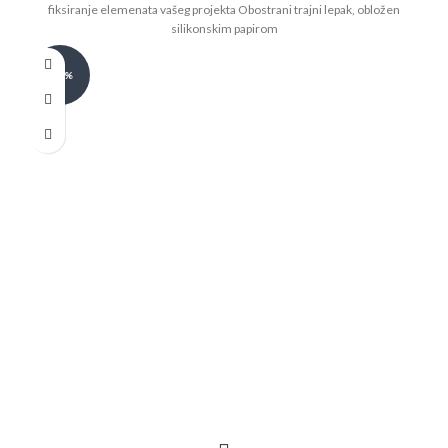
fiksiranje elemenata vašeg projekta Obostrani trajni lepak, obložen
silikonskim papirom
-20%