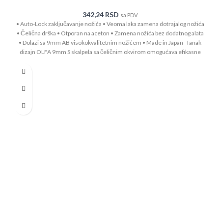
342,24
RSD
sa PDV
• Auto-Lock zaključavanje nožića • Veoma laka zamena dotrajalog nožića
• Čelična drška • Otporan na aceton • Zamena nožića bez dodatnog alata
• Dolazi sa 9mm AB visokokvalitetnim nožićem • Made in Japan Tanak
dizajn OLFA 9mm S skalpela sa čeličnim okvirom omogućava efikasne
rezove. Dizajn skalpela sa automatskim zaključavanjem pruža pouzdano
sečenje sa kontrolom jednim dodirom. Ovaj skalpel se isporučuje sa
oštrim srebrnim nožićem od 9mm. Nožić nudi 13 segmenata koji pružaju
tačne i detaljne rezove. Kada se segment istupi, jednostavno lomljenje
nožića uz pomoć praktičnog džepnog klipa koji se nalazi na kraju skalpela,
otkriva novu oštricu. Promena nožića je jednostavna i bez dodatnih alata.
Koristi rezervne nožiće AB, ABB, AB-S i AB-SOL serije.