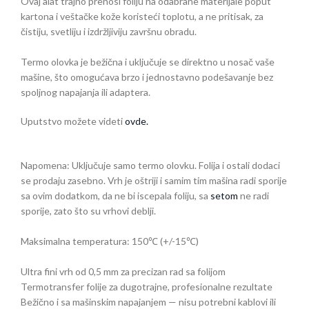
Ovaj
alat
trajno
prenosi
foliju
na
odabrane
materijale
poput
kartona
i
veštačke
kože
koristeći
toplotu
, a
ne
pritisak
, za
čistiju
,
svetliju
i
izdržljiviju
završnu
obradu
.
Termo
olovka
je
bežična
i
uključuje
se
direktno
u
nosač
vaše
mašine
,
što
omogućava
brzo
i
jednostavno
podešavanje
bez
spoljnog
napajanja
ili
adaptera
.
Uputstvo možete videti
ovde.
Napomena:
Uključuje
samo
termo
olovku
.
Folija
i
ostali
dodaci
se
prodaju
zasebno
.
Vrh je oštriji i samim tim mašina radi sporije
sa ovim dodatkom, da ne bi iscepala foliju, sa
setom
ne radi
sporije, zato što su vrhovi deblji.
Maksimalna
temperatura
: 150℃ (+/-15℃)
Ultra
fini
vrh
od 0,5 mm za
precizan
rad
sa
folijom
Termotransfer
folije
za
dugotrajne
,
profesionalne
rezultate
Bežično
i
sa
mašinskim
napajanjem
—
nisu
potrebni
kablovi
ili