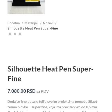
Početna
Materijali
Noževi
Silhouette Heat Pen Super-Fine
Silhouette Heat Pen Super-
Fine
7.080,00
RSD
sa PDV
Dodajte
fine
detalje
folije
svojim
projektima
pomoću
Siluet
termo
olovke
– super fine,
koja
ima
precizan
vrh
od 0,5 mm.