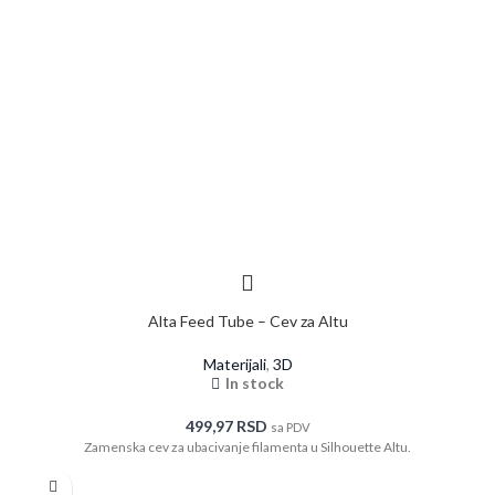
Alta Feed Tube – Cev za Altu
Materijali
,
3D
In stock
499,97
RSD
sa PDV
Zamenska cev za ubacivanje filamenta u Silhouette Altu.