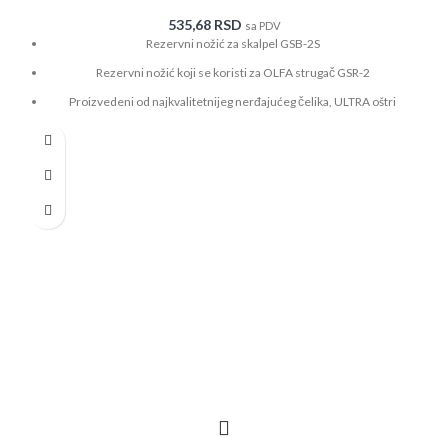
535,68
RSD
sa PDV
Rezervni nožić za skalpel GSB-2S
Rezervni nožić koji se koristi za OLFA strugač GSR-2
Proizvedeni od najkvalitetnijeg nerđajućeg čelika, ULTRA oštri
U jednom pakovanju ima 6 nožića
Namenjen za profesionalnu upotrebu, čišćenje staklenih površina
Zbog izuzetne oštrine, pažljivo rukovati sa njima, a istupljene delove
odlagati na bezbedno mesto