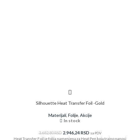
Silhouette Heat Transfer Foil -Gold
Materijali
,
Folije
,
Akcije
In stock
2.946,24
RSD
3.682,80
RSD
sa PDV
Heat Transfer Foil je folija namenjena za Heat Pen koja trajno nanosi