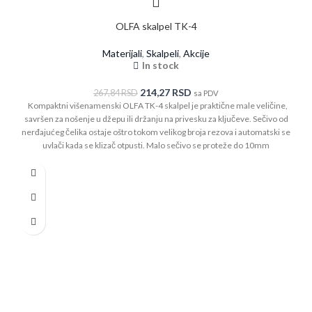
OLFA skalpel TK-4
Materijali
,
Skalpeli
,
Akcije
In stock
214,27
RSD
267,84
RSD
sa PDV
Kompaktni višenamenski OLFA TK-4 skalpel je praktične male veličine,
savršen za nošenje u džepu ili držanju na privesku za ključeve. Sečivo od
nerđajućeg čelika ostaje oštro tokom velikog broja rezova i automatski se
uvlači kada se klizač otpusti. Malo sečivo se proteže do 10mm
jednostavnim pritiskom klizača.