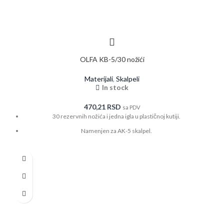
OLFA KB-5/30 nožići
Materijali
,
Skalpeli
In stock
470,21
RSD
sa PDV
30 rezervnih nožića i jedna igla u plastičnoj kutiji.
Namenjen za AK-5 skalpel.