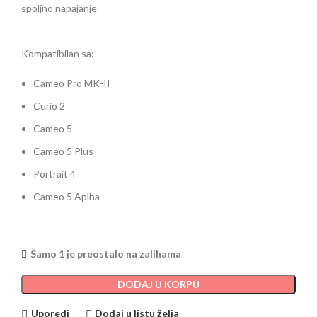
spoljno
napajanje
Kompatibilan sa:
Cameo Pro MK-II
Curio 2
Cameo 5
Cameo 5 Plus
Portrait 4
Cameo 5 Aplha
Samo 1 je preostalo na zalihama
DODAJ U KORPU
Uporedi
Dodaj u listu želja