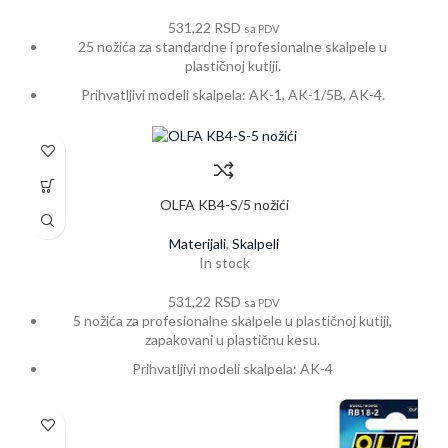
531,22
RSD
sa PDV
25 nožića za standardne i profesionalne skalpele u
plastičnoj kutiji.
Prihvatljivi modeli skalpela: AK-1, AK-1/5B, AK-4.
OLFA KB4-S/5 nožići
Materijali
,
Skalpeli
In stock
531,22
RSD
sa PDV
5 nožića za profesionalne skalpele u plastičnoj kutiji,
zapakovani u plastičnu kesu.
Prihvatljivi modeli skalpela: AK-4