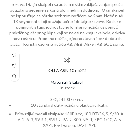
rezove. Dizajn skalpela sa automatskim zaključavanjem pruža
pouzdano sečenje sa kontrolom jednim dodirom. Ovaj skalpel
se isporučuje sa oštrim srebrnim nožićem od 9mm. Nožić nudi
13 segmenata koji pružaju tačne i detaljne rezove. Kada se
segment istupi, jednostavno lomljenje nožića uz pomoć
praktičnog džepnog klipa koji se nalazi na kraju skalpela, otkriva
novu oštricu. Promena nožića je jednostavna i bez dodatnih
alata. Koristi rezervne nožiće AB, ABB, AB-S i AB-SOL serije.
OLFA ASB-10 nožići
Materijali
,
Skalpeli
In stock
342,24
RSD
sa PDV
10 standard duty nožića u plastičnoj kutiji.
Prihvatljivi modeli skalpela: 180Black, 180-BT/36, S, S/20, A,
A-2, A-3, SVR-1, SVR-2, PA-2, 300, NA-1, SPC-1/40, A-5,
XA-1, ES-1/green, DA-1, A-1.