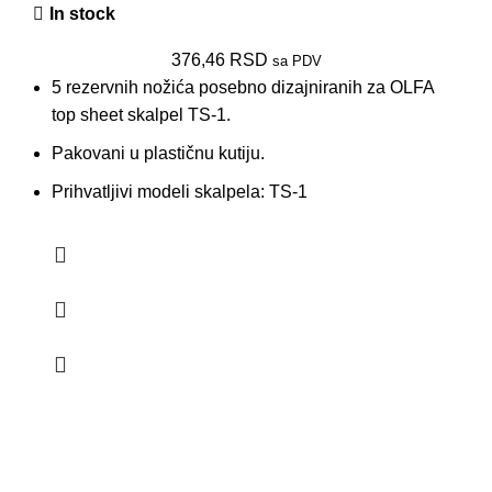
In stock
376,46
RSD
sa PDV
5 rezervnih nožića posebno dizajniranih za OLFA
top sheet skalpel TS-1.
Pakovani u plastičnu kutiju.
Prihvatljivi modeli skalpela: TS-1