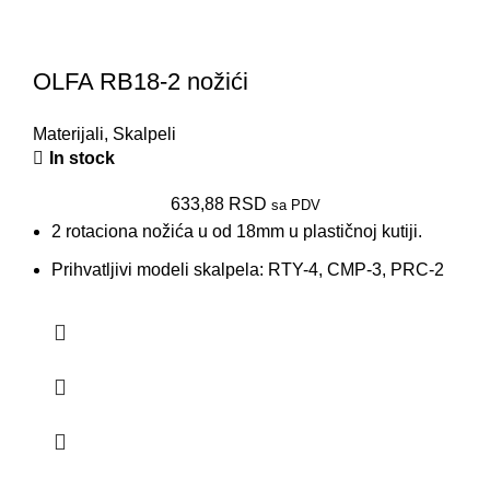
OLFA RB18-2 nožići
Materijali
,
Skalpeli
In stock
633,88
RSD
sa PDV
2 rotaciona nožića u od 18mm u plastičnoj kutiji.
Prihvatljivi modeli skalpela: RTY-4, CMP-3, PRC-2