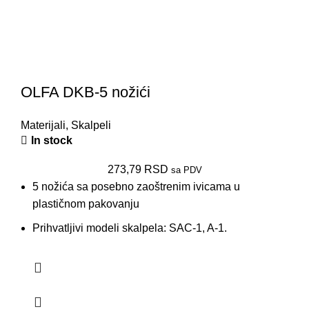
OLFA DKB-5 nožići
Materijali
,
Skalpeli
In stock
273,79
RSD
sa PDV
5 nožića sa posebno zaoštrenim ivicama u
plastičnom pakovanju
Prihvatljivi modeli skalpela: SAC-1, A-1.