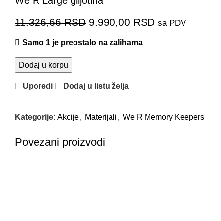
We R Large giljotina
11.326,66
RSD
9.990,00
RSD
sa PDV
Samo 1 je preostalo na zalihama
Dodaj u korpu
Uporedi
Dodaj u listu želja
Kategorije:
Akcije
,
Materijali
,
We R Memory Keepers
Povezani proizvodi
-30%