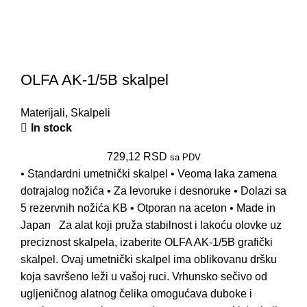
OLFA AK-1/5B skalpel
Materijali
,
Skalpeli
In stock
729,12
RSD
sa PDV
• Standardni umetnički skalpel • Veoma laka zamena
dotrajalog nožića • Za levoruke i desnoruke • Dolazi sa
5 rezervnih nožića KB • Otporan na aceton • Made in
Japan Za alat koji pruža stabilnost i lakoću olovke uz
preciznost skalpela, izaberite OLFA AK-1/5B grafički
skalpel. Ovaj umetnički skalpel ima oblikovanu dršku
koja savršeno leži u vašoj ruci. Vrhunsko sečivo od
ugljeničnog alatnog čelika omogućava duboke i