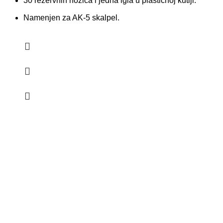
30 rezervnih nožića i jedna igla u plastičnoj kutiji.
Namenjen za AK-5 skalpel.