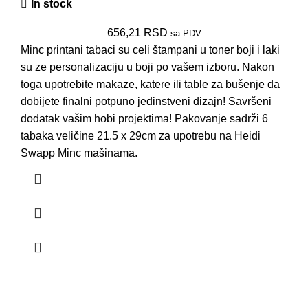
In stock
656,21
RSD
sa PDV
Minc printani tabaci su celi štampani u toner boji i laki
su ze personalizaciju u boji po vašem izboru. Nakon
toga upotrebite makaze, katere ili table za bušenje da
dobijete finalni potpuno jedinstveni dizajn! Savršeni
dodatak vašim hobi projektima! Pakovanje sadrži 6
tabaka veličine 21.5 x 29cm za upotrebu na Heidi
Swapp Minc mašinama.