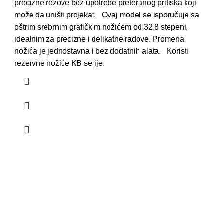
precizne rezove bez upotrebe preteranog pritiska koji
može da uništi projekat. Ovaj model se isporučuje sa
oštrim srebrnim grafičkim nožićem od 32,8 stepeni,
idealnim za precizne i delikatne radove. Promena
nožića je jednostavna i bez dodatnih alata. Koristi
rezervne nožiće KB serije.