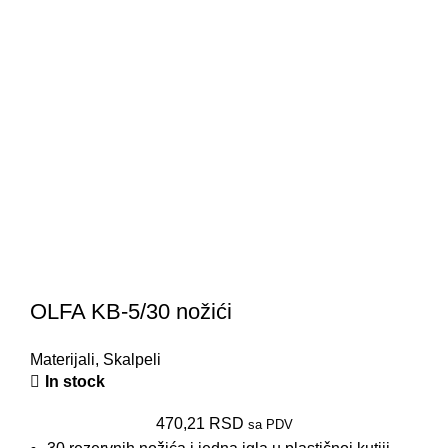
OLFA KB-5/30 nožići
Materijali
,
Skalpeli
In stock
470,21
RSD
sa PDV