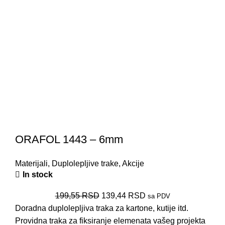
ORAFOL 1443 – 6mm
Materijali
,
Duplolepljive trake
,
Akcije
In stock
199,55
RSD
139,44
RSD
sa PDV
Doradna duplolepljiva traka za kartone, kutije itd.
Providna traka za fiksiranje elemenata vašeg projekta