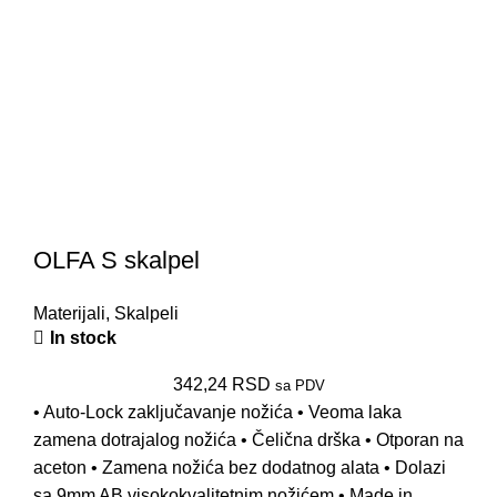
OLFA S skalpel
Materijali
,
Skalpeli
In stock
342,24
RSD
sa PDV
• Auto-Lock zaključavanje nožića • Veoma laka
zamena dotrajalog nožića • Čelična drška • Otporan na
aceton • Zamena nožića bez dodatnog alata • Dolazi
sa 9mm AB visokokvalitetnim nožićem • Made in