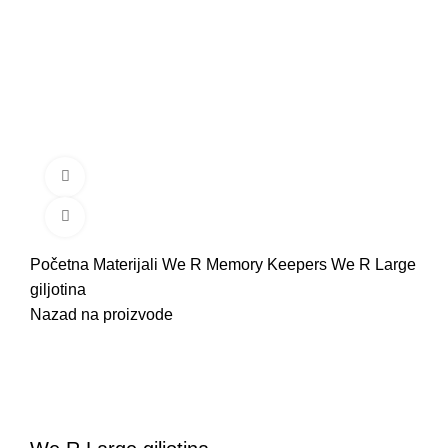
Pogledaj video
Klikni za uvećanje
Početna
Materijali
We R Memory Keepers
We R Large
giljotina
Nazad na proizvode