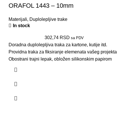
ORAFOL 1443 – 10mm
Materijali
,
Duplolepljive trake
In stock
302,74
RSD
sa PDV
Doradna duplolepljiva traka za kartone, kutije itd.
Providna traka za fiksiranje elemenata vašeg projekta
Obostrani trajni lepak, obložen silikonskim papirom