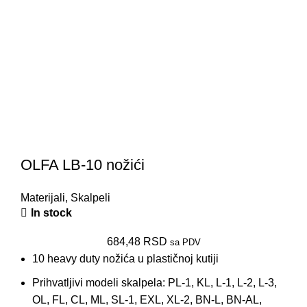
OLFA LB-10 nožići
Materijali
,
Skalpeli
In stock
684,48
RSD
sa PDV
10 heavy duty nožića u plastičnoj kutiji
Prihvatljivi modeli skalpela: PL-1, KL, L-1, L-2, L-3,
OL, FL, CL, ML, SL-1, EXL, XL-2, BN-L, BN-AL,