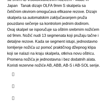
Japan Tanak dizajn OLFA 9mm S skalpela sa
čeličnim okvirom omogućava efikasne rezove. Dizajn
skalpela sa automatskim zaključavanjem pruža
pouzdano sečenje sa kontrolom jednim dodirom.
Ovaj skalpel se isporučuje sa oštrim srebrnim nožićem
od 9mm. Nožić nudi 13 segmenata koji pružaju tačne i
detaljne rezove. Kada se segment istupi, jednostavno
lomljenje nožića uz pomoć praktičnog džepnog klipa
koji se nalazi na kraju skalpela, otkriva novu oštricu.
Promena nožića je jednostavna i bez dodatnih alata.
Koristi rezervne nožiće AB, ABB, AB-S i AB-SOL serije.