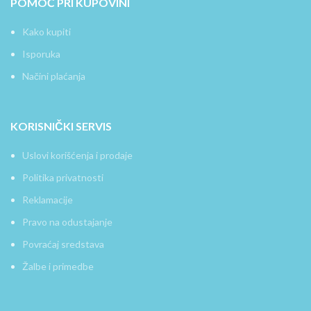
POMOĆ PRI KUPOVINI
Kako kupiti
Isporuka
Načini plaćanja
KORISNIČKI SERVIS
Uslovi korišćenja i prodaje
Politika privatnosti
Reklamacije
Pravo na odustajanje
Povraćaj sredstava
Žalbe i primedbe