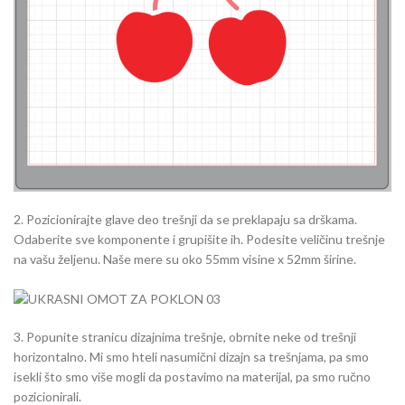
2. Pozicionirajte glave deo trešnji da se preklapaju sa drškama.
Odaberite sve komponente i grupišite ih. Podesite veličinu trešnje
na vašu željenu. Naše mere su oko 55mm visine x 52mm širine.
3. Popunite stranicu dizajnima trešnje, obrnite neke od trešnji
horizontalno. Mi smo hteli nasumični dizajn sa trešnjama, pa smo
isekli što smo više mogli da postavimo na materijal, pa smo ručno
pozicionirali.