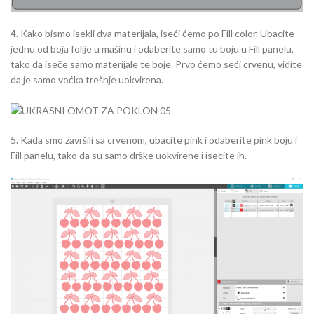
4. Kako bismo isekli dva materijala, iseći ćemo po Fill color. Ubacite
jednu od boja folije u mašinu i odaberite samo tu boju u Fill panelu,
tako da iseče samo materijale te boje. Prvo ćemo seći crvenu, vidite
da je samo voćka trešnje uokvirena.
5. Kada smo završili sa crvenom, ubacite pink i odaberite pink boju i
Fill panelu, tako da su samo drške uokvirene i isecite ih.