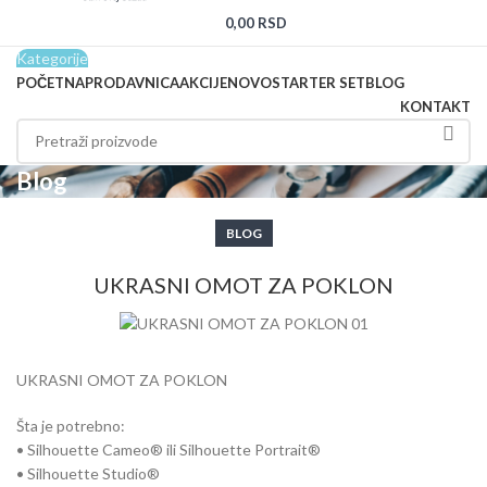
0,00
RSD
Kategorije
POČETNA
PRODAVNICA
AKCIJE
NOVO
STARTER SET
BLOG
KONTAKT
Blog
BLOG
UKRASNI OMOT ZA POKLON
UKRASNI OMOT ZA POKLON
Šta je potrebno:
• Silhouette Cameo® ili Silhouette Portrait®
• Silhouette Studio®