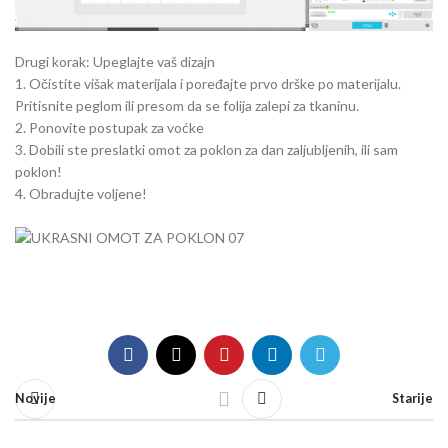
Drugi korak: Upeglajte vaš dizajn
1. Očistite višak materijala i poređajte prvo drške po materijalu.
Pritisnite peglom ili presom da se folija zalepi za tkaninu.
2. Ponovite postupak za voćke
3. Dobili ste preslatki omot za poklon za dan zaljubljenih, ili sam
poklon!
4. Obradujte voljene!
Novije
Starije