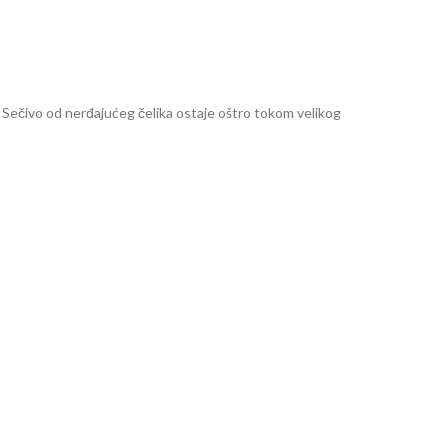
 Sečivo od nerđajućeg čelika ostaje oštro tokom velikog