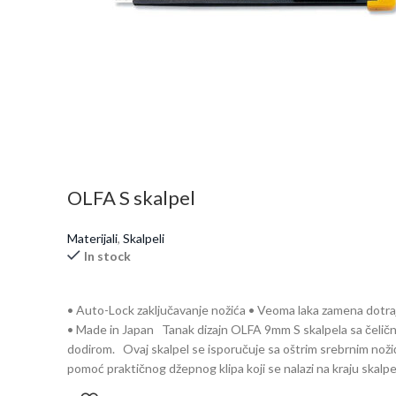
OLFA S skalpel
Materijali
,
Skalpeli
In stock
• Auto-Lock zaključavanje nožića • Veoma laka zamena dotra
• Made in Japan Tanak dizajn OLFA 9mm S skalpela sa čelič
dodirom. Ovaj skalpel se isporučuje sa oštrim srebrnim noži
pomoć praktičnog džepnog klipa koji se nalazi na kraju skalp