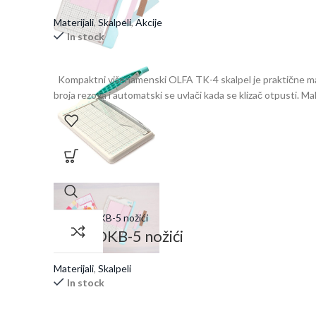
Materijali
,
Skalpeli
,
Akcije
In stock
Kompaktni višenamenski OLFA TK-4 skalpel je praktične male 
broja rezova i automatski se uvlači kada se klizač otpusti. 
OLFA DKB-5 nožići
Materijali
,
Skalpeli
In stock