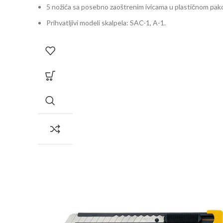
5 nožića sa posebno zaoštrenim ivicama u plastičnom pak
Prihvatljivi modeli skalpela: SAC-1, A-1.