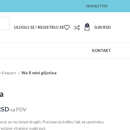
NEWSLETTER
0
ULOGUJ SE / REGISTRUJ SE
0,00
RSD
KONTAKT
 Keepers
We R mini giljotina
na
RSD
sa PDV
e za rez iznad drugih. Precizan je koliko i lak za upotrebu.
ecizne stranice svaki put.