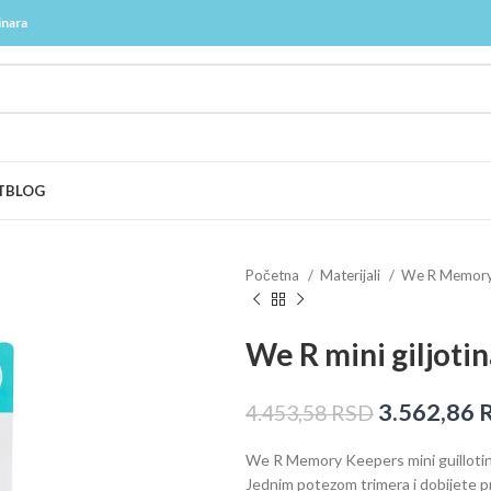
inara
T
BLOG
Početna
Materijali
We R Memory
We R mini giljoti
3.562,86
4.453,58
RSD
We R Memory Keepers mini guillotine j
Jednim potezom trimera i dobijete pr