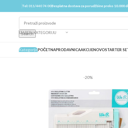
Tel:
011/440 74 00
Besplatna dostava za porudžbine preko 10.000 d
IZABERI KATEGORIJU
Search
Kategorije
POČETNA
PRODAVNICA
AKCIJE
NOVO
STARTER SE
-20%