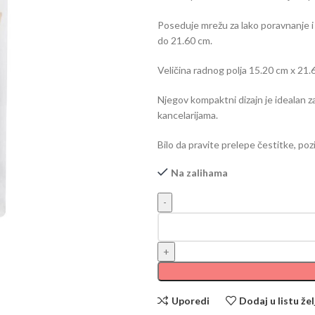
Poseduje mrežu za lako poravnanje i 
do 21.60 cm.
Veličina radnog polja 15.20 cm x 21.
Njegov kompaktni dizajn je idealan z
kancelarijama.
Bilo da pravite prelepe čestitke, poz
Na zalihama
Uporedi
Dodaj u listu žel