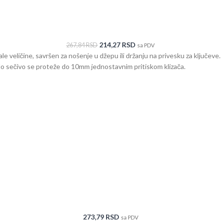
214,27
RSD
267,84
RSD
sa PDV
veličine, savršen za nošenje u džepu ili držanju na privesku za ključeve.
Malo sečivo se proteže do 10mm jednostavnim pritiskom klizača.
273,79
RSD
sa PDV