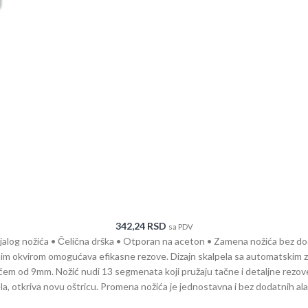
342,24
RSD
sa PDV
jalog nožića • Čelična drška • Otporan na aceton • Zamena nožića bez d
nim okvirom omogućava efikasne rezove. Dizajn skalpela sa automatskim 
ćem od 9mm. Nožić nudi 13 segmenata koji pružaju tačne i detaljne rezov
ela, otkriva novu oštricu. Promena nožića je jednostavna i bez dodatnih a