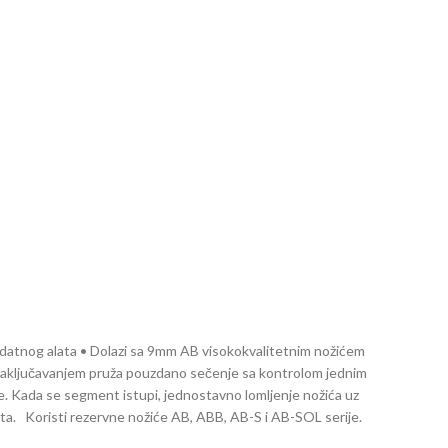
odatnog alata • Dolazi sa 9mm AB visokokvalitetnim nožićem
zaključavanjem pruža pouzdano sečenje sa kontrolom jednim
e. Kada se segment istupi, jednostavno lomljenje nožića uz
lata. Koristi rezervne nožiće AB, ABB, AB-S i AB-SOL serije.