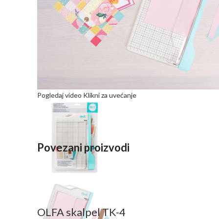
Pogledaj video
Klikni za uvećanje
Povezani proizvodi
OLFA skalpel TK-4