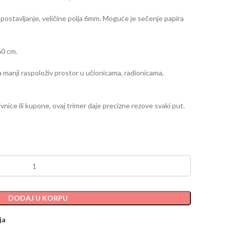
postavljanje, veličine polja 6mm. Moguće je sečenje papira
60 cm.
a manji raspoloživ prostor u učionicama, radionicama,
ivnice ili kupone, ovaj trimer daje precizne rezove svaki put.
DODAJ U KORPU
ja