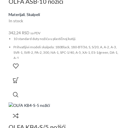
OLFA ASB-10 nožići
Materijali
,
Skalpeli
In stock
342,24
RSD
sa PDV
10 standard duty nožića u plastičnoj kutiji.
Prihvatljivi modeli skalpela: 180Black, 180-BT/36, S, S/20, A, A-2, A-3,
SVR-1, SVR-2, PA-2, 300, NA-1, SPC-1/40, A-5, XA-1, ES-1/green, DA-1,
A-1.
OLFA KB4-S/5 nožići