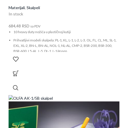
Materijali
,
Skalpeli
In stock
684,48
RSD
sa PDV
10 heavy duty nožića u plastičnoj kutiji
Prihvatljivi modeli skalpela: PL-1, KL, L-1, L-2, L-3, OL, FL, CL, ML, SL-1,
EXL, XL-2, BN-L, BN-AL, NOL-1, NL-AL, CMP-2, BSR-200, BSR-300,
BSR-600, L5-AL, L-5, DL-1, L-1/green.