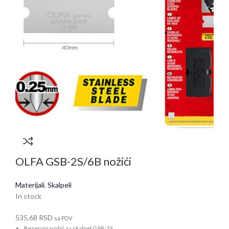
OLFA GSB-2S/6B nožići
Materijali
,
Skalpeli
In stock
535,68
RSD
sa PDV
Rezervni nožić za skalpel GSB-2S