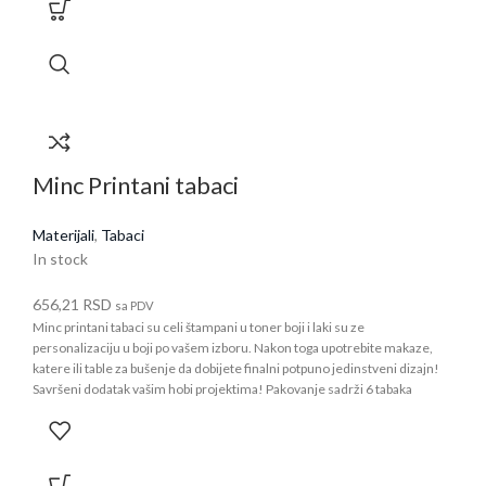
Minc Printani tabaci
Materijali
,
Tabaci
In stock
656,21
RSD
sa PDV
Minc printani tabaci su celi štampani u toner boji i laki su ze
personalizaciju u boji po vašem izboru. Nakon toga upotrebite makaze,
katere ili table za bušenje da dobijete finalni potpuno jedinstveni dizajn!
Savršeni dodatak vašim hobi projektima! Pakovanje sadrži 6 tabaka
veličine 21.5 x 29cm za upotrebu na Heidi Swapp Minc mašinama.