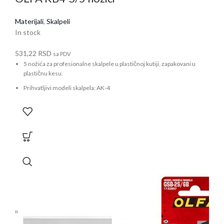
Materijali
,
Skalpeli
In stock
531,22
RSD
sa PDV
5 nožića za profesionalne skalpele u plastičnoj kutiji, zapakovani u
plastičnu kesu.
Prihvatljivi modeli skalpela: AK-4