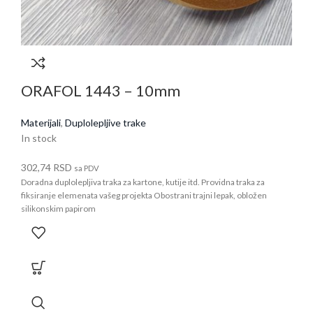
ORAFOL 1443 – 10mm
Materijali
,
Duplolepljive trake
In stock
302,74
RSD
sa PDV
Doradna duplolepljiva traka za kartone, kutije itd. Providna traka za
fiksiranje elemenata vašeg projekta Obostrani trajni lepak, obložen
silikonskim papirom