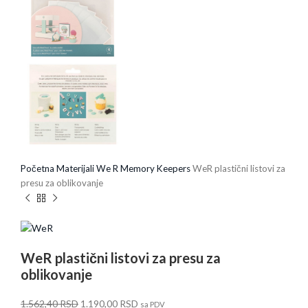
Početna
Materijali
We R Memory Keepers
WeR plastični listovi za
presu za oblikovanje
WeR plastični listovi za presu za
oblikovanje
1.562,40
RSD
1.190,00
RSD
sa PDV