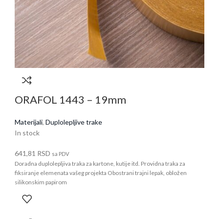
ORAFOL 1443 – 19mm
Materijali
,
Duplolepljive trake
In stock
641,81
RSD
sa PDV
Doradna duplolepljiva traka za kartone, kutije itd. Providna traka za
fiksiranje elemenata vašeg projekta Obostrani trajni lepak, obložen
silikonskim papirom