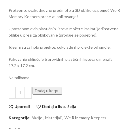
Pretvorite svakodnevne predmete u 3D oblike uz pomoć We R
Memory Keepers prese za oblikovanje!
Upotrebom ovih plastičnih listova možete kreirati jedinstvene
oblike u presi za oblikovanje (prodaje se posebno).
Idealni su za hobi projekte, čokolade ili projekte od smole.
Pakovanje uključuje 6 providnih plastičnih listova dimenzija
17.2 x 17.2 cm.
Na zalihama
Dodaj u korpu
Uporedi
Dodaj u listu želja
Kategorije:
Akcije
,
Materijali
,
We R Memory Keepers