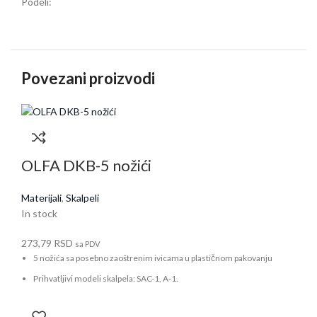
Podeli:
Povezani proizvodi
OLFA DKB-5 nožići
Materijali
,
Skalpeli
In stock
273,79
RSD
sa PDV
5 nožića sa posebno zaoštrenim ivicama u plastičnom pakovanju
Prihvatljivi modeli skalpela: SAC-1, A-1.