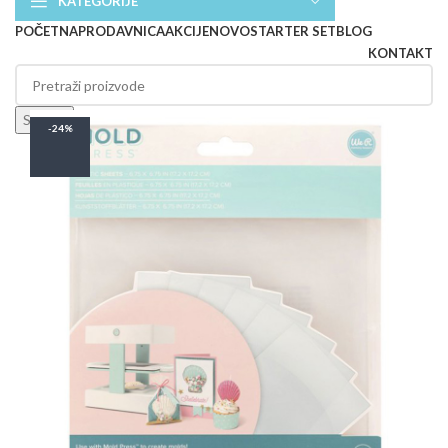
KATEGORIJE
POČETNA
PRODAVNICA
AKCIJE
NOVO
STARTER SET
BLOG
KONTAKT
Search
-24%