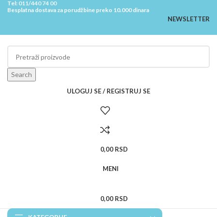
Tel:
011/440 74 00
Besplatna dostava za porudžbine preko 10.000 dinara
NEWSLETTER
Search
ULOGUJ SE / REGISTRUJ SE
0,00
RSD
MENI
0,00
RSD