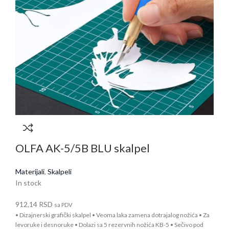
OLFA AK-5/5B BLU skalpel
Materijali
,
Skalpeli
In stock
912,14
RSD
sa PDV
• Dizajnerski grafički skalpel • Veoma laka zamena dotrajalog nožića • Za
levoruke i desnoruke • Dolazi sa 5 rezervnih nožića KB-5 • Sečivo pod