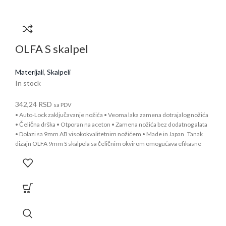
OLFA S skalpel
Materijali
,
Skalpeli
In stock
342,24
RSD
sa PDV
• Auto-Lock zaključavanje nožića • Veoma laka zamena dotrajalog nožića
• Čelična drška • Otporan na aceton • Zamena nožića bez dodatnog alata
• Dolazi sa 9mm AB visokokvalitetnim nožićem • Made in Japan Tanak
dizajn OLFA 9mm S skalpela sa čeličnim okvirom omogućava efikasne
rezove. Dizajn skalpela sa automatskim zaključavanjem pruža pouzdano
sečenje sa kontrolom jednim dodirom. Ovaj skalpel se isporučuje sa
oštrim srebrnim nožićem od 9mm. Nožić nudi 13 segmenata koji pružaju
tačne i detaljne rezove. Kada se segment istupi, jednostavno lomljenje
nožića uz pomoć praktičnog džepnog klipa koji se nalazi na kraju skalpela,
otkriva novu oštricu. Promena nožića je jednostavna i bez dodatnih alata.
Koristi rezervne nožiće AB, ABB, AB-S i AB-SOL serije.