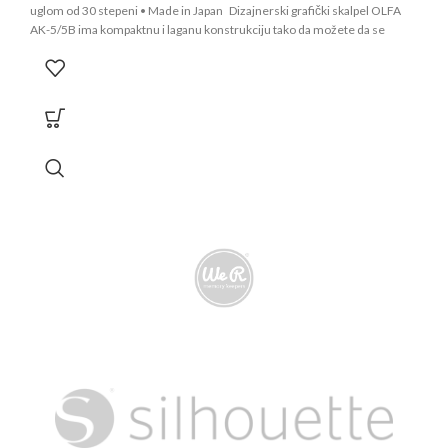
uglom od 30 stepeni • Made in Japan Dizajnerski grafički skalpel OLFA
AK-5/5B ima kompaktnu i laganu konstrukciju tako da možete da se
fokusirate na preciznost. Sečivo je napravljeno od visokokvalitetnog
ugljeničnog alatnog čelika za neuporedivu oštrinu. Oblik ovog skalpela
nalik olovci sa oštrim nožićem pod uglom od 30 stepeni, ima teksturiranu
oblikovanu dršku koja pruža udobnost i stabilnost tokom upotrebe i
dizajnirana je za upotrebu i desnom i levom rukom. Takođe, zubni
tehničari ga koriste za izradu kalupa za proteze. Lopatica na gornjem kraju
je zgodna za glastke lepljive materijale i kada radite sa materijalima poput
gline. Pakovanje rezervnih nožića koje se prodaje zasebno uključuje 30
nožića, iglicu za precizne ubode i crtanje linija za označavanje, kao i
plastično postolje za AK-5 skalpel u kome se nalaze nožići. Ovaj OLFA
umetnički skalpel pruža precizne i pouzdane peroformanse za delikatno
sečenje papira, vinila, gume, modela, kartona, pene i još mnogo toga.
Koristi rezervne nožiće KB-5 serije.