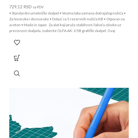
729,12
RSD
sa PDV
• Standardni umetnički skalpel • Veoma laka zamena dotrajalog nožića •
Za levoruke i desnoruke • Dolazi sa 5 rezervnih nožića KB • Otporan na
aceton • Made in Japan Za alat koji pruža stabilnost i lakoću olovke uz
preciznost skalpela, izaberite OLFA AK-1/5B grafički skalpel. Ovaj
umetnički skalpel ima oblikovanu dršku koja savršeno leži u vašoj ruci.
Vrhunsko sečivo od ugljeničnog alatnog čelika omogućava duboke i
precizne rezove bez upotrebe preteranog pritiska koji može da uništi
projekat. Ovaj model se isporučuje sa oštrim srebrnim grafičkim
nožićem od 32,8 stepeni, idealnim za precizne i delikatne radove.
Promena nožića je jednostavna i bez dodatnih alata. Koristi rezervne
nožiće KB serije.