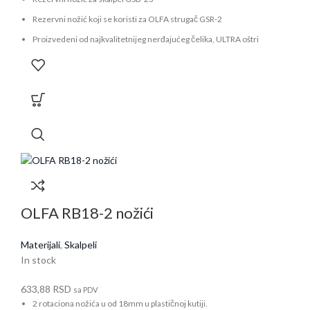
Rezervni nožić koji se koristi za OLFA strugač GSR-2
Proizvedeni od najkvalitetnijeg nerđajućeg čelika, ULTRA oštri
U jednom pakovanju ima 6 nožića
Namenjen za profesionalnu upotrebu, čišćenje staklenih površina
Zbog izuzetne oštrine, pažljivo rukovati sa njima, a istupljene delove
odlagati na bezbedno mesto
OLFA RB18-2 nožići
Materijali
,
Skalpeli
In stock
633,88
RSD
sa PDV
2 rotaciona nožića u od 18mm u plastičnoj kutiji.