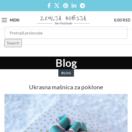
MENI
0,00
RSD
Search
Blog
BLOG
Ukrasna mašnica za poklone