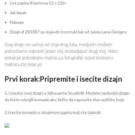
List papira ili kartona 12 x 12in
Jak lepak
Makaze
Dizajn # 283387 za slojeviti trostruki luk od Jamie Lane Designs
Ovaj dizajn se sastoji od slojevitog luka, medjutim možete
jednostavno napraviti jedan sloj izostavljajući drugi sloj. Video
pokazuje jednobojnu mašnicu,a fotografije ispod dvobojnu
mašnicu.Do tebe je!
Prvi korak:Pripremite i isecite dizajn
1. Uvezite svoj dizajn u Silhouette Studio®. Možete razdvojiti dizajn
da biste odvojili komade ako želite da napravite dve različite boje.
2.Isecite komade u obojenom papiru koji ste izabrali.