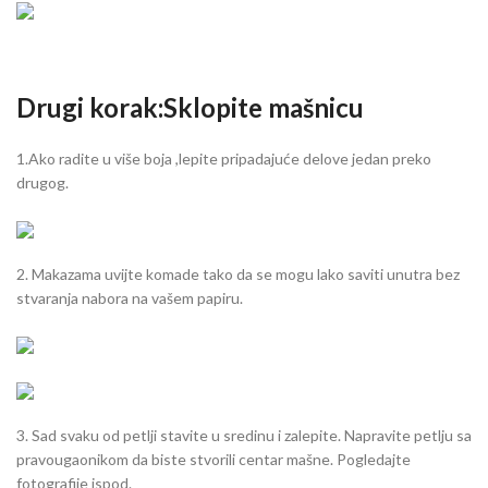
Drugi korak:Sklopite mašnicu
1.Ako radite u više boja ,lepite pripadajuće delove jedan preko
drugog.
2. Makazama uvijte komade tako da se mogu lako saviti unutra bez
stvaranja nabora na vašem papiru.
3. Sad svaku od petlji stavite u sredinu i zalepite. Napravite petlju sa
pravougaonikom da biste stvorili centar mašne. Pogledajte
fotografije ispod.